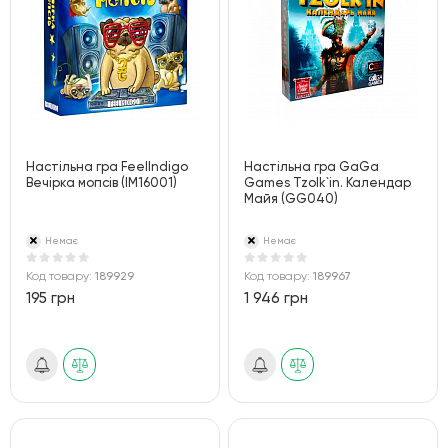
Настільна гра FeelIndigo
Настільна гра GaGa
Вечірка мопсів (IM16001)
Games Tzolk`in. Календар
Майя (GG040)
Немає
Немає
Код товару:
189929
Код товару:
189967
195 грн
1 946 грн