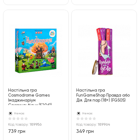
Настільна гра
Настільна гра
Cosmodrome Games
FunGameShop Правда або
Імаджинаріум
Дія. Для пар (18+) (FGS05)
Союзмульфільм (52061)
Немає
Немає
Код товару:
189956
Код товару:
189964
739 грн
349 грн