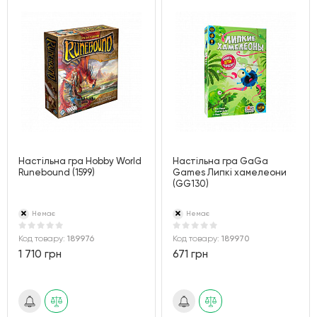
Настільна гра Hobby World
Настільна гра GaGa
Runebound (1599)
Games Липкі хамелеони
(GG130)
Немає
Немає
Код товару:
189976
Код товару:
189970
1 710 грн
671 грн