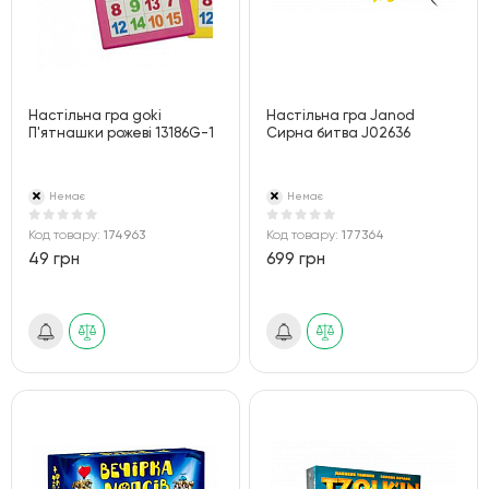
Настільна гра goki
Настільна гра Janod
П'ятнашки рожеві 13186G-1
Сирна битва J02636
Немає
Немає
Код товару:
174963
Код товару:
177364
49 грн
699 грн