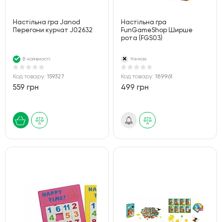
Настільна гра Janod
Настільна гра
Перегони курчат J02632
FunGameShop Ширше
рота (FGS03)
В наявності
Немає
Код товару:
159327
Код товару:
189961
559 грн
499 грн