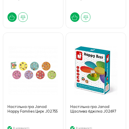
Настільна гра Janod
Настільна гра Janod
Happy Families Цирк J02755
Щаслива бджілка J02697
В наявності
В наявності