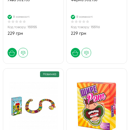
Уява J02753
Ферма J02758
В наявності
В наявності
Код товару:
155155
Код товару:
155116
229 грн
229 грн
Новинка