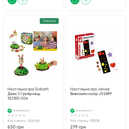
Новинка
Настільна гра Goliath
Настільна гра Janod
Джек Стрибунець
Вивчаємо колір J02699
921350.006
В наявності
В наявності
Код товару:
202469
Код товару:
155138
630 грн
279 грн