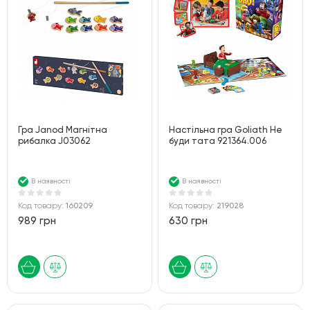
Гра Janod Магнітна
Настільна гра Goliath Не
рибалка J03062
буди тата 921364.006
В наявності
В наявності
Код товару:
160209
Код товару:
219028
989 грн
630 грн