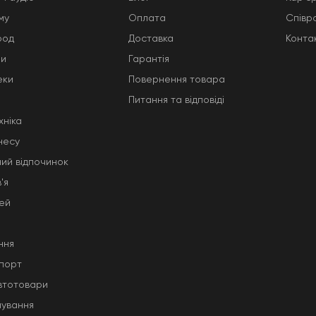
му
Оплата
Співр
род
Доставка
Конта
ни
Гарантія
еки
Повернення товара
Питання та відповіді
хніка
несу
ний відпочинок
'я
тей
ння
порт
автотовари
чування