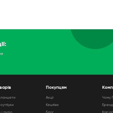
ії:
ки
варів
Покупцям
Комп
планшети
Акції
Чому 
ноутбуки
Кешбек
Бренд
 і аудіо
Блог
Кар'є