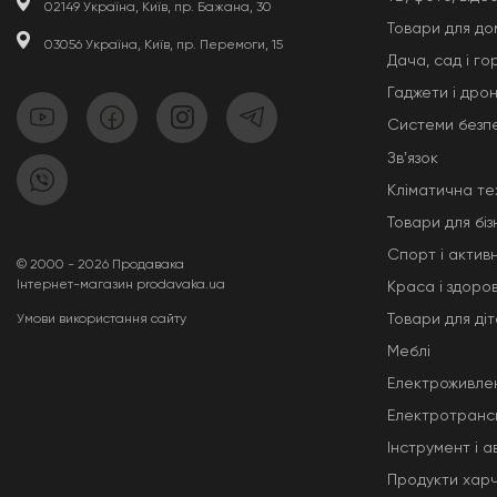
02149 Україна, Київ, пр. Бажана, 30
Товари для до
03056 Україна, Київ, пр. Перемоги, 15
Дача, сад і го
Гаджети і дро
Системи безп
Звʼязок
Кліматична те
Товари для біз
Спорт і актив
© 2000 - 2026 Продавака
Інтернет-магазин prodavaka.ua
Краса і здоров
Товари для ді
Умови використання сайту
Меблі
Електроживле
Електротранс
Інструмент і 
Продукти хар