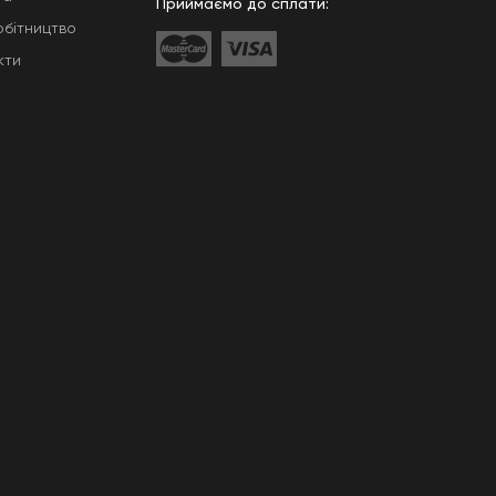
Приймаємо до сплати:
обітництво
кти