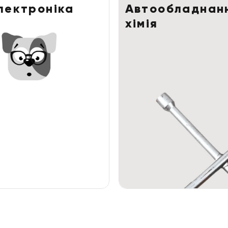
лектроніка
Автообладнанн
хімія