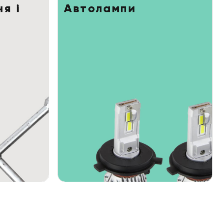
я і
Автолампи