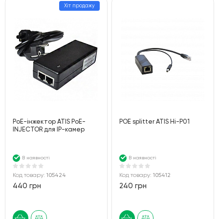
Хіт продажу
PoE-інжектор ATIS PoE-
POE splitter ATIS Hi-P01
INJECTOR для IP-камер
В наявності
В наявності
Код товару:
105424
Код товару:
105412
440 грн
240 грн