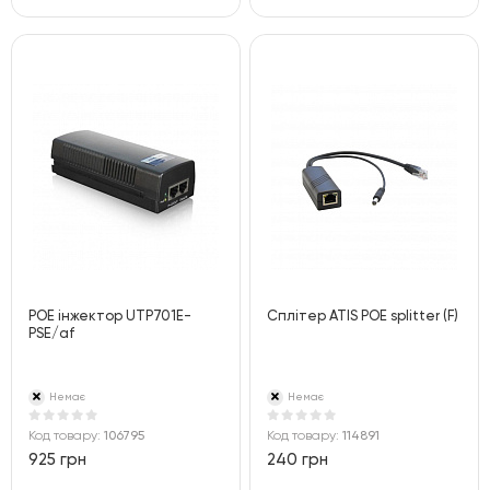
POE інжектор UTP701E-
Сплітер ATIS POE splitter (F)
PSE/af
Немає
Немає
Код товару:
106795
Код товару:
114891
925 грн
240 грн