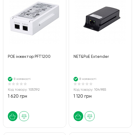
POE інжектор PFT1200
NET&PoE Extender
В наявності
В наявності
Код товару:
105392
Код товару:
104985
1 620 грн
1 120 грн