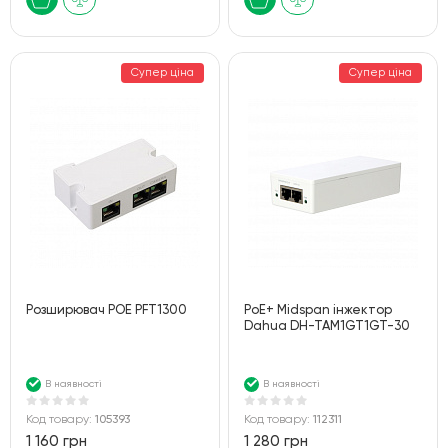
Супер ціна
Супер ціна
Розширювач POE PFT1300
PoE+ Midspan інжектор
Dahua DH-TAM1GT1GT-30
В наявності
В наявності
Код товару:
105393
Код товару:
112311
1 160 грн
1 280 грн