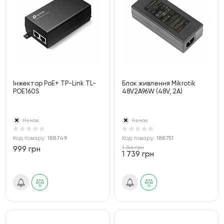
Інжектор PoE+ TP-Link TL-
Блок живлення Mikrotik
POE160S
48V2A96W (48V, 2A)
Немає
Немає
Код товару:
188749
Код товару:
188751
1 744 грн
999 грн
1 739 грн