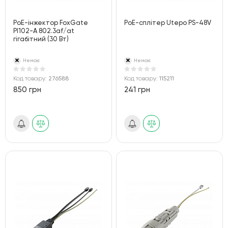
PoE-інжектор FoxGate
PoE-сплітер Utepo PS-48V
PI102-A 802.3af/at
гігабітний (30 Вт)
Немає
Немає
Код товару:
276588
Код товару:
115211
850 грн
241 грн