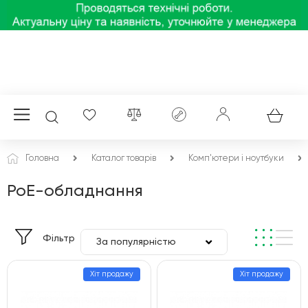
Головна
Каталог товарів
Комп'ютери і ноутбуки
PoE-обладнання
Фільтр
За популярністю
За ціною
Хіт продажу
Хіт продажу
За алфавітом