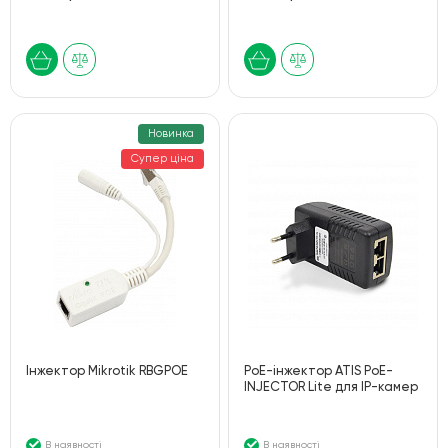
Новинка
Супер ціна
Інжектор Mikrotik RBGPOE
PoE-інжектор ATIS PoE-
INJECTOR Lite для IP-камер
В наявності
В наявності