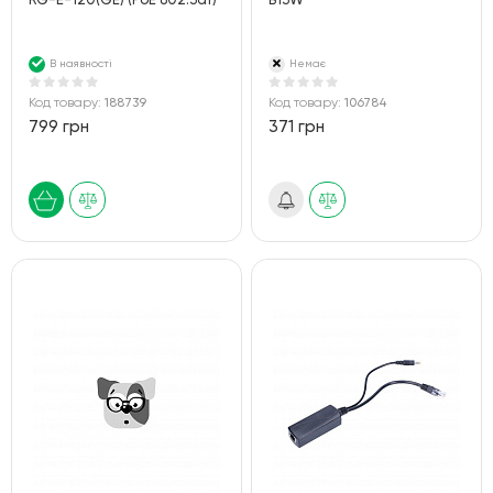
RG-E-120(GE) (PoE 802.3af)
B13W
В наявності
Немає
Код товару:
188739
Код товару:
106784
799 грн
371 грн