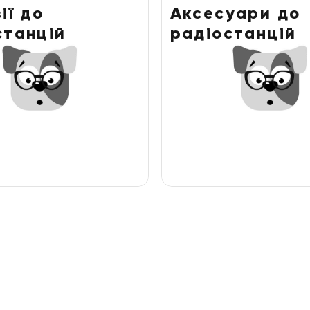
ії до
Аксесуари до
станцій
радіостанцій