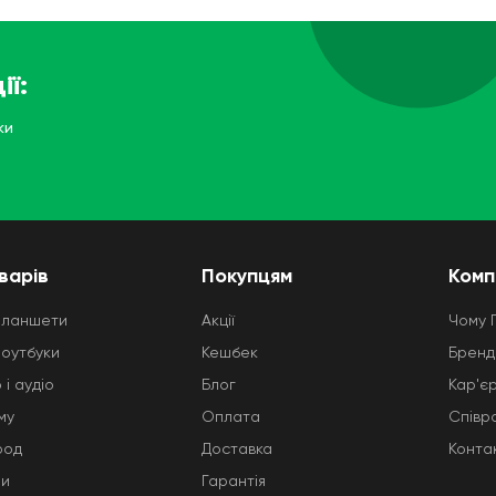
ії:
ки
варів
Покупцям
Комп
планшети
Акції
Чому 
ноутбуки
Кешбек
Бренд
 і аудіо
Блог
Кар'є
му
Оплата
Співр
род
Доставка
Конта
ни
Гарантія