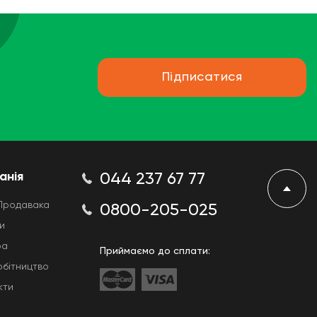
Підписатися
анія
044 237 67 77
Продавака
0800-205-025
и
ра
Приймаємо до сплати:
обітництво
кти