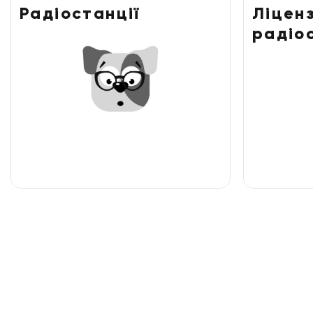
Радіостанції
Ліценз
радіо