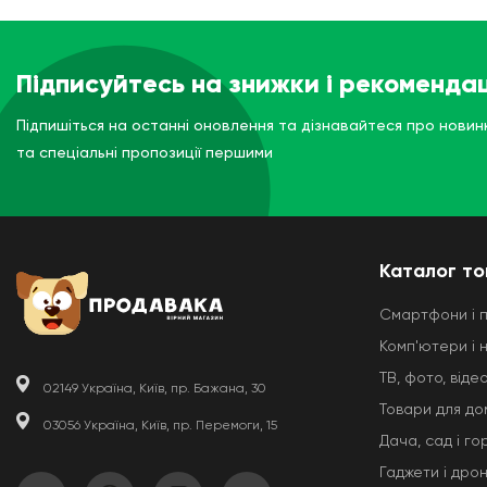
Підписуйтесь на знижки і рекомендац
Підпишіться на останні оновлення та дізнавайтеся про новин
та спеціальні пропозиції першими
Каталог то
Смартфони і 
Комп'ютери і 
ТВ, фото, відео
02149 Україна, Київ, пр. Бажана, 30
Товари для до
03056 Україна, Київ, пр. Перемоги, 15
Дача, сад і го
Гаджети і дро