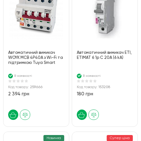
Автоматичний вимикач
Автоматичний вимикач ETI,
WOYK MCB 4P40A з Wi-Fi та
ETIMAT 6 1p С 20А (6 kA)
підтримкою Tuya Smart
В наявності
В наявності
Код товару:
259666
Код товару:
153208
2 394 грн
180 грн
Новинка
Супер ціна