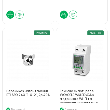
Новинка
Новинка
Перемикач навантаження
Захисне смарт-реле
ETI SSQ 240 "1-0-2", 2p 40A
WOKOELE WKLED 63A з
підтримкою Wi-Fi та
голосовим керуванням з
Tuya Smart
В наявності
В наявності