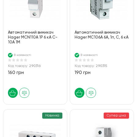
Автоматичний вимикач
Автоматичний вимикач
Hager MCN110A 1P 6 кА C-
Hager MC106A 6А, 1п, С, 6 кА
10A 1M
В наявності
В наявності
Код товару:
290316
Код товару:
290315
160 грн
190 грн
Новинка
Супер ціна