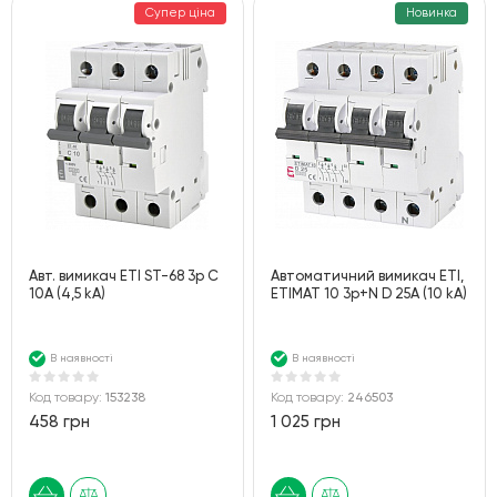
Супер ціна
Новинка
Авт. вимикач ETI ST-68 3p C
Автоматичний вимикач ETI,
10А (4,5 kA)
ETIMAT 10 3p+N D 25А (10 kA)
В наявності
В наявності
Код товару:
153238
Код товару:
246503
458 грн
1 025 грн