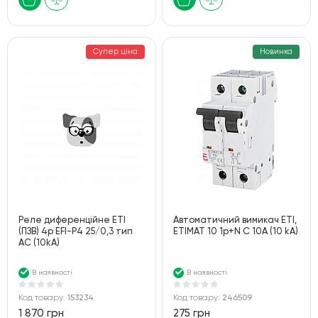
Супер ціна
Новинка
Реле диференційне ETI
Автоматичний вимикач ETI,
(ПЗВ) 4р EFI-P4 25/0,3 тип
ETIMAT 10 1p+N C 10А (10 kA)
AC (10kA)
В наявності
В наявності
Код товару:
153234
Код товару:
246509
1 870 грн
275 грн