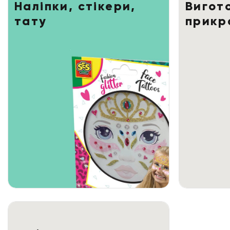
Наліпки, стікери,
Вигот
тату
прикр