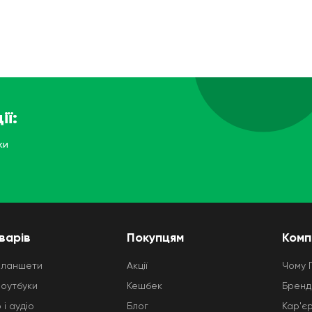
ії:
ки
варів
Покупцям
Комп
планшети
Акції
Чому 
ноутбуки
Кешбек
Бренд
 і аудіо
Блог
Кар'є