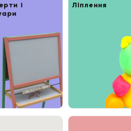
ерти і
Ліплення
уари