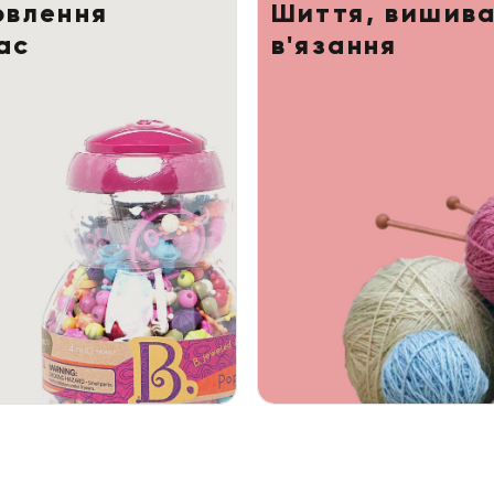
овлення
Шиття, вишива
ас
в'язання