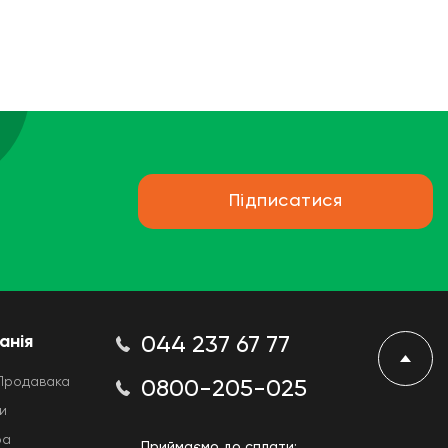
Підписатися
анія
044 237 67 77
Продавака
0800-205-025
и
ра
Приймаємо до сплати: