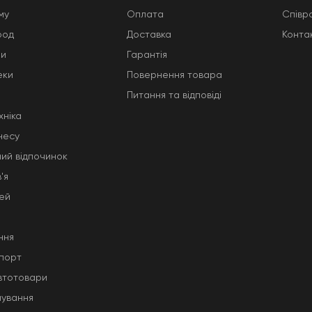
му
Оплата
Співр
род
Доставка
Конта
ни
Гарантія
еки
Повернення товара
Питання та відповіді
хніка
несу
ний відпочинок
'я
тей
ння
порт
автотовари
чування