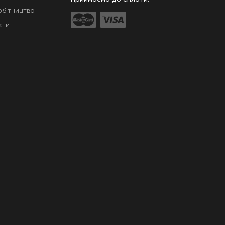
обітництво
кти