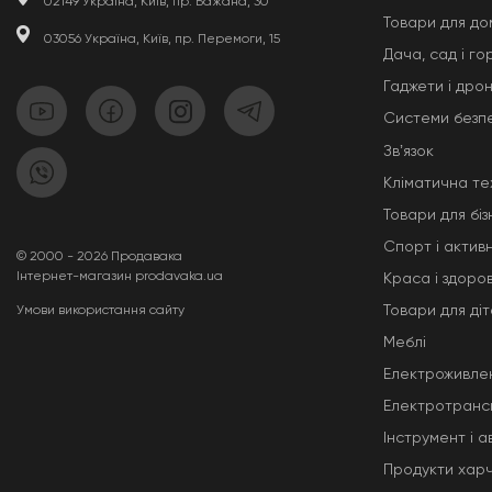
02149 Україна, Київ, пр. Бажана, 30
Товари для до
03056 Україна, Київ, пр. Перемоги, 15
Дача, сад і го
Гаджети і дро
Системи безп
Звʼязок
Кліматична те
Товари для біз
Спорт і актив
© 2000 - 2026 Продавака
Інтернет-магазин prodavaka.ua
Краса і здоров
Товари для ді
Умови використання сайту
Меблі
Електроживле
Електротранс
Інструмент і 
Продукти хар