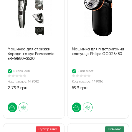
Машинка для стрижки
Машинка для підстригання
бороди та вус Panasonic
ковтунців Philips GC026/80
ER-GB80-S520
В наявності
В наявності
Код товару:
149012
Код товару:
149016
2 799 грн
599 грн
Супер ціна
Новинка