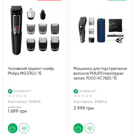
Чоловічий грумінг-набір
Машинка для підстригання
Philips MG3740/15
волосся PHILIPS Hairclipper
series 7000 HC7650/15
В наявності
В наявності
Код товару:
149022
Код товару:
236544
2 499 грн
2 999 грн
1 699 грн