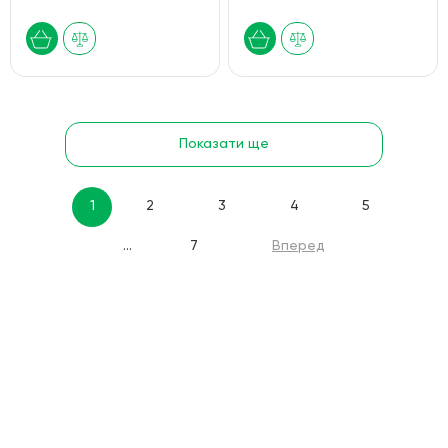
Показати ще
1
2
3
4
5
...
7
Вперед