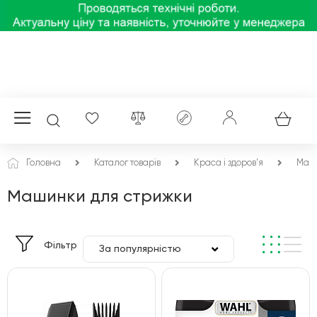
Головна
Каталог товарів
Краса і здоров'я
Маш
Машинки для стрижки
Фільтр
За популярністю
За ціною
За алфавітом