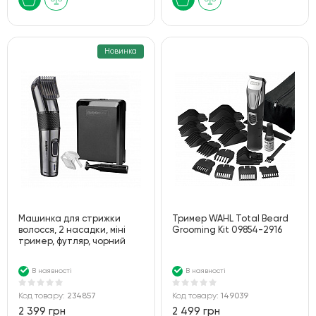
Новинка
Машинка для стрижки
Тример WAHL Total Beard
волосся, 2 насадки, міні
Grooming Kit 09854-2916
тример, футляр, чорний
В наявності
В наявності
Код товару:
234857
Код товару:
149039
2 399 грн
2 499 грн