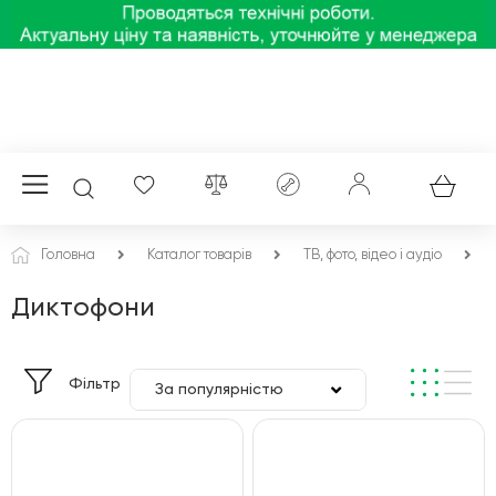
Головна
Каталог товарів
ТВ, фото, відео і аудіо
Диктофони
Фільтр
За популярністю
За ціною
За алфавітом