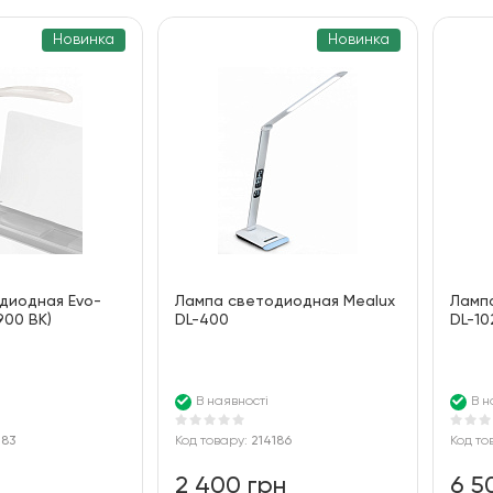
За ціною
100
Новинка
Новинка
За алфавітом
диодная Evo-
Лампа светодиодная Mealux
Ламп
900 BK)
DL-400
DL-10
В наявності
В н
183
Код товару:
214186
Код то
2 400 грн
6 5