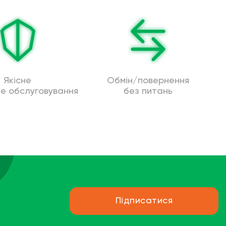
Якісне
Обмін/повернення
не обслуговування
без питань
Підписатися