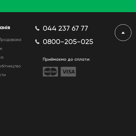
анія
044 237 67 77
Продавака
0800-205-025
и
ра
Приймаємо до сплати:
обітництво
кти