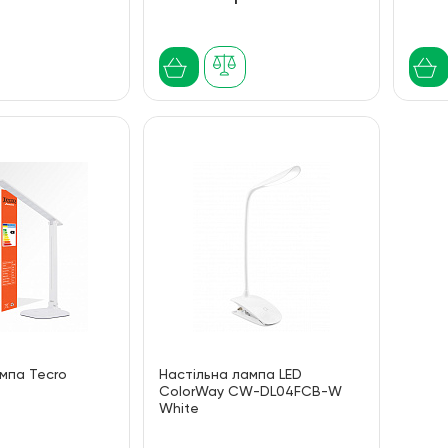
мпа Tecro
Настільна лампа LED
ColorWay CW-DL04FCB-W
White