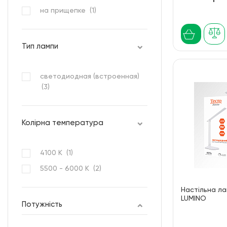
на прищепке (
1
)
Тип лампи
светодиодная (встроенная)
(
3
)
Колірна температура
4100 К (
1
)
5500 - 6000 K (
2
)
Настільна ла
LUMINO
Потужність