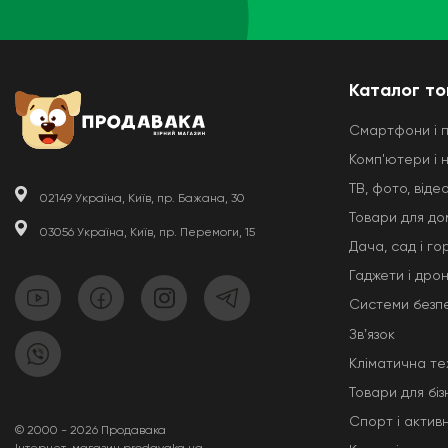
Каталог то
Смартфони і 
Комп'ютери і 
ТВ, фото, відео
02149 Україна, Київ, пр. Бажана, 30
Товари для до
03056 Україна, Київ, пр. Перемоги, 15
Дача, сад і го
Гаджети і дро
Системи безп
Звʼязок
Кліматична те
Товари для біз
Спорт і актив
© 2000 - 2026 Продавака