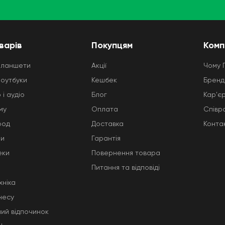
варів
Покупцям
Комп
планшети
Акції
Чому 
ноутбуки
Кешбек
Бренд
 і аудіо
Блог
Кар'є
му
Оплата
Співр
род
Доставка
Конта
ни
Гарантія
еки
Повернення товара
Питання та відповіді
хніка
несу
ний відпочинок