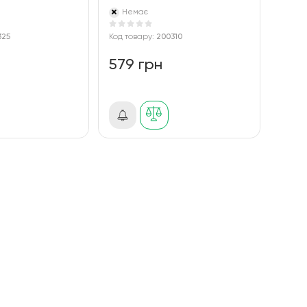
Немає
325
Код товару:
200310
579 грн