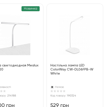
Новинка
а светодиодная Mealux
Настільна лампа LED
20
ColorWay CW-DL06FPB-W
White
аявності
Немає
вару:
214188
Код товару:
190324
00 грн
529 грн