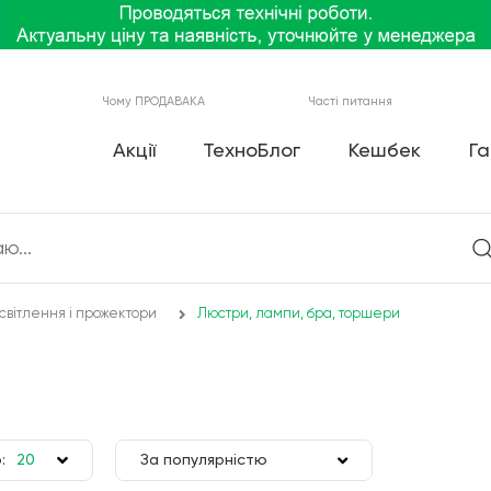
Чому ПРОДАВАКА
Часті питання
Акції
ТехноБлог
Кешбек
Га
світлення і прожектори
Люстри, лампи, бра, торшери
:
20
За популярністю
50