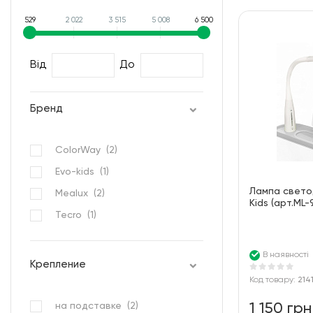
529
2 022
3 515
5 008
6 500
Від
До
Бренд
ColorWay (
2
)
Evo-kids (
1
)
Лампа свето
Mealux (
2
)
Kids (арт.ML-
Tecro (
1
)
В наявності
Крепление
Код товару:
214
на подставке (
2
)
1 150 грн