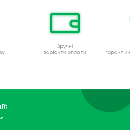
Зручні
зу
варіанти оплати
гарантій
ії:
ки