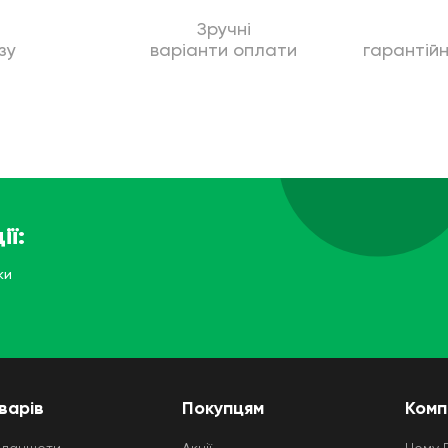
Зручні
зу
варіанти оплати
гарантій
ії:
ки
варів
Покупцям
Комп