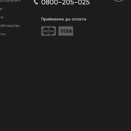
Продавака
0800-205-025
и
ра
Приймаємо до сплати:
обітництво
кти