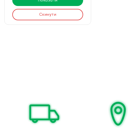
Показати
Скинути