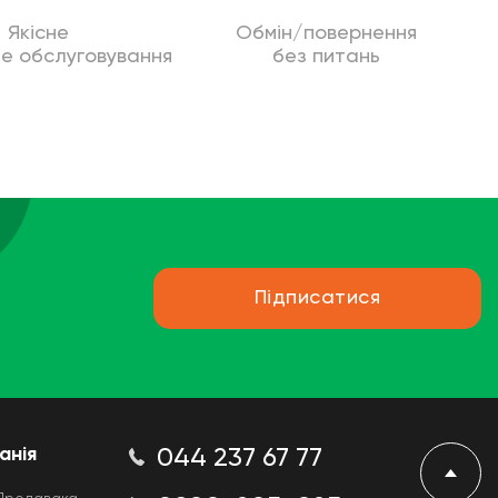
Якісне
Обмін/повернення
не обслуговування
без питань
Підписатися
анія
044 237 67 77