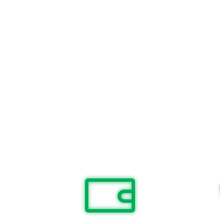
За ціною
100
За алфавітом