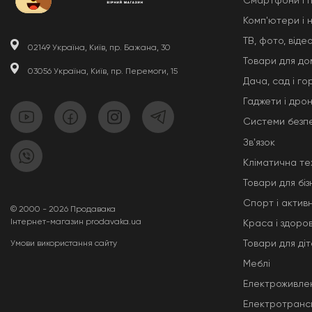
Смартфони і 
Комп'ютери і 
ТВ, фото, відео
02149 Україна, Київ, пр. Бажана, 30
Товари для до
03056 Україна, Київ, пр. Перемоги, 15
Дача, сад і го
Гаджети і дро
Системи безп
Звʼязок
Кліматична те
Товари для біз
Спорт і актив
© 2000 - 2026 Продавака
Інтернет-магазин prodavaka.ua
Краса і здоров
Товари для ді
Умови використання сайту
Меблі
Електроживле
Електротранс