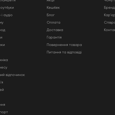
планшети
Акції
Чому 
ноутбуки
Кешбек
Бренд
 і аудіо
Блог
Кар'є
му
Оплата
Співр
род
Доставка
Конта
ни
Гарантія
еки
Повернення товара
Питання та відповіді
хніка
несу
ний відпочинок
'я
тей
ння
порт