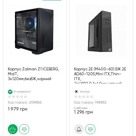
Корпус Zalman Z1 ICEBERG,
Корпус 2E (M400-60) БЖ 2E
MidT,
AD60-1205,Mini ITX,Thin-
3x120мм,безБЖ,чорний
ITX,
2xUSB2.0,1x40мм,чорний
В наявності
Немає
Код товару:
209886
Код товару:
198852
1 489 грн
1 979 грн
1 296 грн