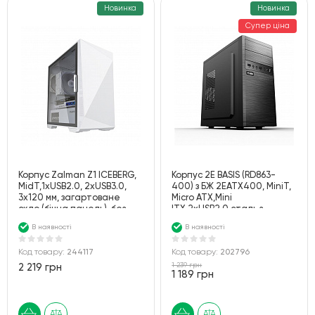
Новинка
Новинка
Супер ціна
Корпус Zalman Z1 ICEBERG,
Корпус 2E BASIS (RD863-
MidT,1xUSB2.0, 2xUSB3.0,
400) з БЖ 2EATX400, MiniT,
3x120 мм, загартоване
Micro ATX,Mini
скло (бічна панель), без
ITX,2xUSB2.0,сталь з
БЖ,білий
перфорацією(бок.панель),чорн
В наявності
В наявності
Код товару:
244117
Код товару:
202796
1 239 грн
2 219 грн
1 189 грн