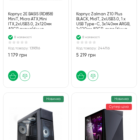
Корпус 2E BASIS (RD858)
Корпус Zalman Z10 Plus
MiniT, Micro ATX,Mini
BLACK, MidT, 2xUSB3.0, 1 x
ITX,2xUSB3.0, 2x120мм
USB Type-C, 3x140мм ARGB,
ARGB,акрил(бічна
1x120мм ARGB, скло (бічна
панель),без БЖ,чорний
панель), без БЖ, чорний
В наявності
В наявності
Код товару:
139316
Код товару:
244116
1 179 грн
5 219 грн
Новинка
Новинка
Супер ціна