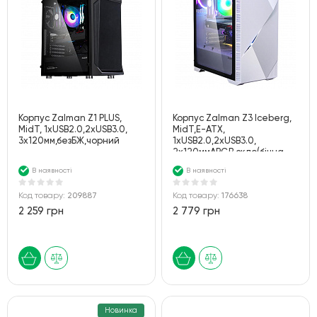
Корпус Zalman Z1 PLUS,
Корпус Zalman Z3 Iceberg,
MidT, 1xUSB2.0,2xUSB3.0,
MidT,E-ATX,
3x120мм,безБЖ,чорний
1xUSB2.0,2xUSB3.0,
2x120ммARGB,скло(бічна
панель),безБЖ,білий
В наявності
В наявності
Код товару:
209887
Код товару:
176638
2 259 грн
2 779 грн
Новинка