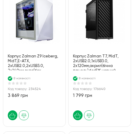
Корпус Zalman Z9 Iceberg,
Корпус Zalman T7, MidT,
MidT,E-ATX,
2xUSB2.0,1xUSB3.0,
2xUSB2.0,2xUSB3.0,
2x120мм,акрил(бічна
2x140мм,скло(бок.
панель),безБЖ,чорний
панель),безБЖ,білий
В наявності
В наявності
Код товару:
234524
Код товару:
176640
3 869 грн
1 799 грн