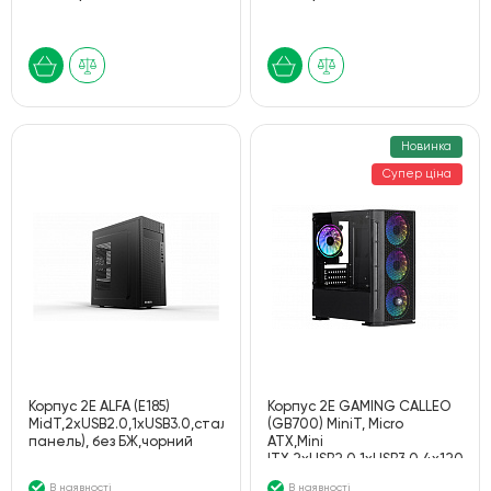
Новинка
Супер ціна
Корпус 2E ALFA (Е185)
Корпус 2E GAMING CALLEO
MidT,2xUSB2.0,1xUSB3.0,сталь(бокова
(GB700) MiniT, Micro
панель), без БЖ,чорний
ATX,Mini
ITX,2xUSB2.0,1xUSB3.0,4x120мм
ARGB,скло(бічна
В наявності
В наявності