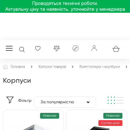
Головна
Каталог товарів
Комп'ютери і ноутбуки
Корпуси
Фільтр
За популярністю
За ціною
Новинка
Новинка
Супер ціна
За алфавітом