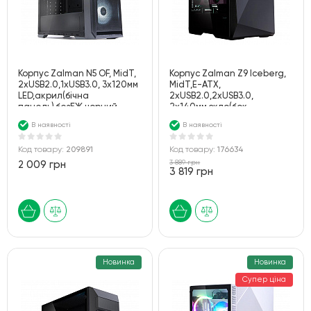
Корпус Zalman N5 OF, MidT,
Корпус Zalman Z9 Iceberg,
2xUSB2.0,1xUSB3.0, 3x120мм
MidT,E-ATX,
LED,акрил(бічна
2xUSB2.0,2xUSB3.0,
панель),безБЖ,чорний
2x140мм,скло(бок.
панель),безБЖ,чорний
В наявності
В наявності
Код товару:
209891
Код товару:
176634
3 889 грн
2 009 грн
3 819 грн
Новинка
Новинка
Супер ціна