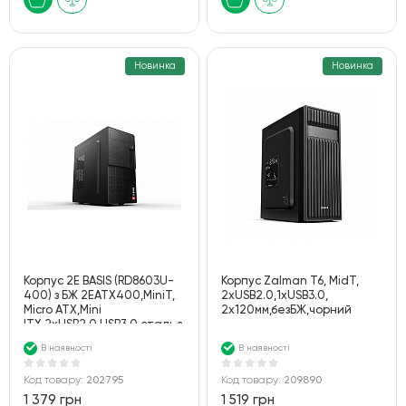
Новинка
Новинка
Корпус 2E BASIS (RD8603U-
Корпус Zalman T6, MidT,
400) з БЖ 2EATX400,MiniT,
2xUSB2.0,1xUSB3.0,
Micro ATX,Mini
2x120мм,безБЖ,чорний
ITX,2xUSB2.0,USB3.0,сталь з
перфорацією(бок.пан.),чорний
В наявності
В наявності
Код товару:
202795
Код товару:
209890
1 379 грн
1 519 грн