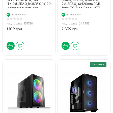
MiniT, Micro ATX,Mini
BLACK, без БЖ, 1xUSB3.0,
ITX,2xUSB2.0,1xUSB3.0,1x120ммARGB,акрил
2xUSB2.0, 4x120mm RGB
(бокова панель),без
fans, TG Side Panel, ATX,
БЖ,чорний
Black
В наявності
В наявності
Код товару:
139330
Код товару:
247955
1 109 грн
2 839 грн
Новинка