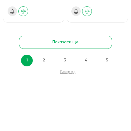
Показати ще
1
2
3
4
5
Вперед