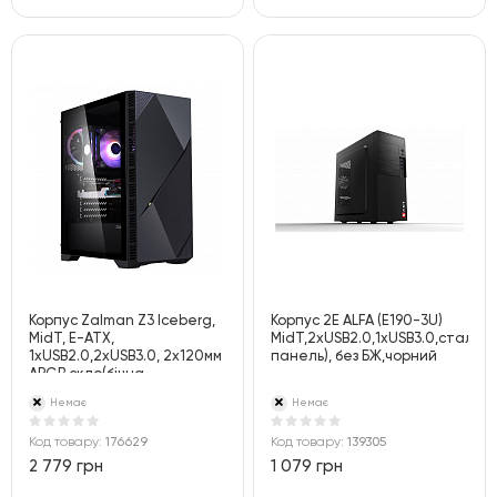
Корпус Zalman Z3 Iceberg,
Корпус 2E ALFA (Е190-3U)
MidT, E-ATX,
MidT,2xUSB2.0,1xUSB3.0,сталь(б
1xUSB2.0,2xUSB3.0, 2x120мм
панель), без БЖ,чорний
ARGB,скло(бічна
панель),безБЖ,чорний
Немає
Немає
Код товару:
176629
Код товару:
139305
2 779 грн
1 079 грн