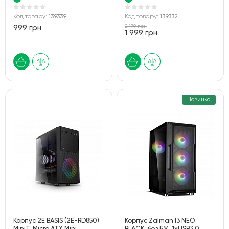
панель),без БЖ,чорний
Код товару:
139339
Код товару:
139332
2 179 грн
999 грн
1 999 грн
Новинка
Корпус 2E BASIS (2E-RD850)
Корпус Zalman I3 NEO