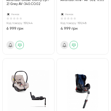
Avionaut Glider Comfy (гр.1-
Avionaut Kite+ AV-302-K.03
2) Grey AV-340.CO.02
Немає
Немає
Код товару:
151244
Код товару:
151248
6 999 грн
4 999 грн