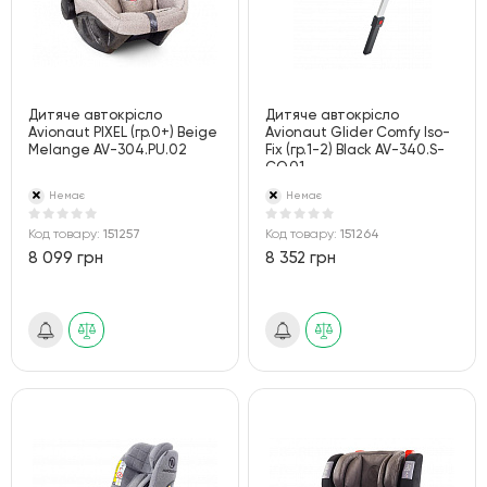
Дитяче автокрісло
Дитяче автокрісло
Avionaut PIXEL (гр.0+) Beige
Avionaut Glider Comfy Iso-
Melange AV-304.PU.02
Fix (гр.1-2) Black AV-340.S-
CO.01
Немає
Немає
Код товару:
151257
Код товару:
151264
8 099 грн
8 352 грн