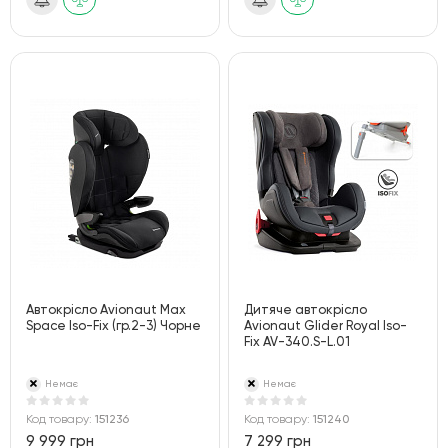
Автокрісло Avionaut Max
Дитяче автокрісло
Space Iso-Fix (гр.2-3) Чорне
Avionaut Glider Royal Iso-
Fix AV-340.S-L.01
Немає
Немає
Код товару:
151236
Код товару:
151240
9 999 грн
7 299 грн