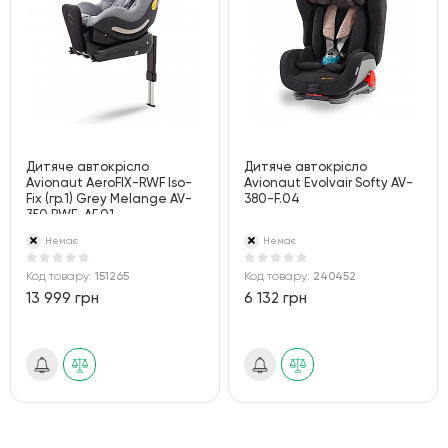
Дитяче автокрісло
Дитяче автокрісло
Avionaut AeroFIX-RWF Iso-
Avionaut Evolvair Softy AV-
Fix (гр.1) Grey Melange AV-
380-F.04
350.RWF-AF.01
Немає
Немає
Код товару:
151265
Код товару:
240452
13 999 грн
6 132 грн