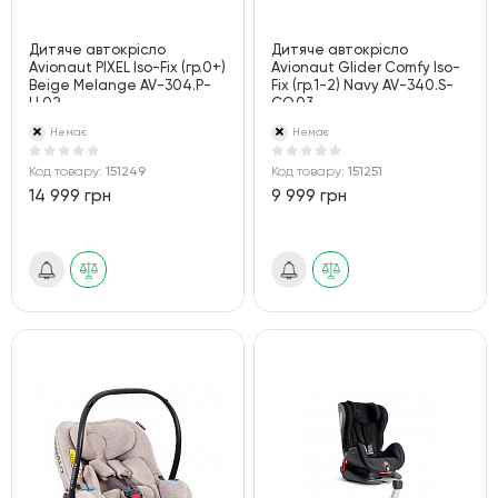
Дитяче автокрісло
Дитяче автокрісло
Avionaut PIXEL Iso-Fix (гр.0+)
Avionaut Glider Comfy Iso-
Beige Melange AV-304.P-
Fix (гр.1-2) Navy AV-340.S-
U.02
CO.03
Немає
Немає
Код товару:
151249
Код товару:
151251
14 999 грн
9 999 грн