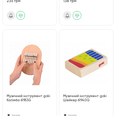
235 грн
138 грн
Музичний інструмент goki
Музичний інструмент goki
Калімба 61953G
Шейкер 61940G
Немає
Немає