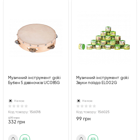
Музичний інструмент goki
Музичний інструмент goki
Бубен 5 дзвіночків UC085G
Звуки поїзда EL002G
Немає
Немає
Код товару:
156018
Код товару:
156025
499 грн
99 грн
332 грн