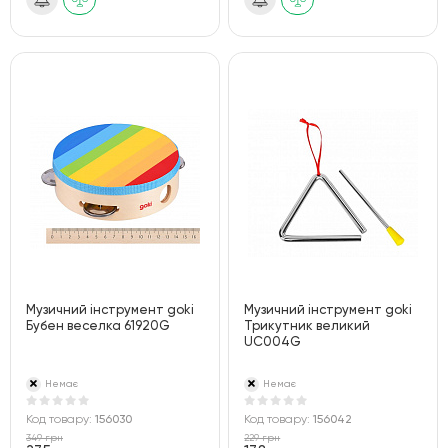
Музичний інструмент goki
Музичний інструмент goki
Бубен веселка 61920G
Трикутник великий
UC004G
Немає
Немає
Код товару:
156030
Код товару:
156042
349 грн
229 грн