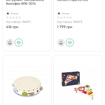
інструмент Wonderworld
Janod Гітара J07598
Ксилофон WW-3014
Немає
Немає
Код товару:
156071
Код товару:
156073
416 грн
1 799 грн