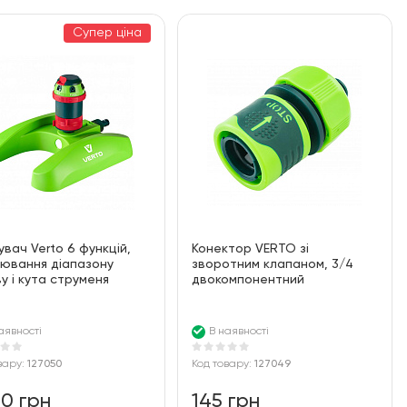
Супер ціна
вач Verto 6 функцій,
Конектор VERTO зі
ювання діапазону
зворотним клапаном, 3/4
у і кута струменя
двокомпонентний
аявності
В наявності
вару:
127050
Код товару:
127049
40 грн
145 грн