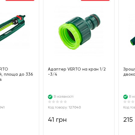
ERTO
Адаптер VERTO на кран 1/2
Зрош
й, площа до 336
-3/4
двок
в
В наявності
В н
041
Код товару:
127040
Код то
41 грн
215