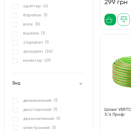
299 грн
адаптер (
4
)
барабан (
1
)
візок (
5
)
вішалка (
1
)
з'єднувач (
1
)
зрошувач (
24
)
конектор (
21
)
котушка (
1
)
муфта (
6
)
Вид
набір (
1
)
обприскувач (
3
)
двоканальний (
1
)
пістолет (
6
)
двосторонній (
1
)
Шланг VERTO
3/4 Профі
розділювач (
2
)
двохклапанний (
1
)
розподільник (
2
)
електронний (
1
)