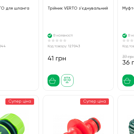
TO для шланга
Трійник VERTO з'єднувальний
Муфта
В наявності
В н
044
Код товару:
127043
Код то
39 гр
41 грн
36 
Супер ціна
Супер ціна