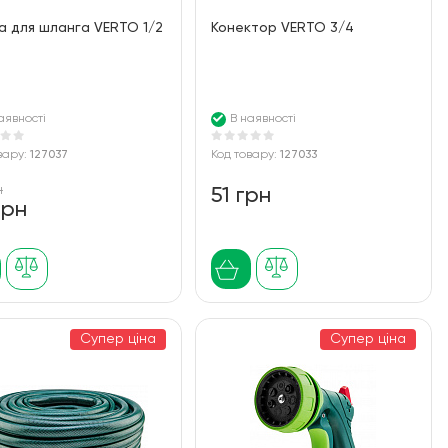
 для шланга VERTO 1/2
Конектор VERTO 3/4
аявності
В наявності
вару:
127037
Код товару:
127033
н
51 грн
грн
Супер ціна
Супер ціна