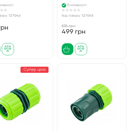
аявності
В наявності
вару:
127046
Код товару:
127045
618 грн
грн
499 грн
Супер ціна