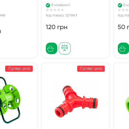
В наявності
В н
048
Код товару:
127047
Код то
120 грн
50 
н
Супер ціна
Супер ціна