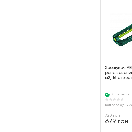
Зрошувач V
регульовани
м2, 16 отворі
В наявності
Код товару:
127
720 грн
679 грн