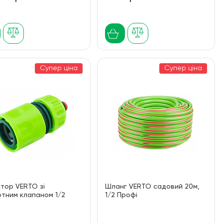
Супер ціна
Супер ціна
тор VERTO зі
Шланг VERTO садовий 20м,
тним клапаном 1/2
1/2 Профі