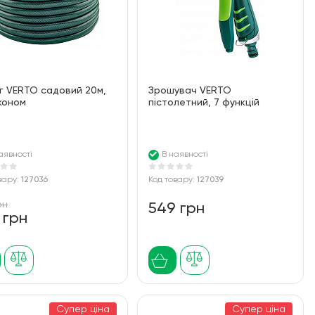
г VERTO садовий 20м,
Зрошувач VERTO
коном
пістолетний, 7 функцій
аявності
В наявності
вару:
127036
Код товару:
127039
рн
549 грн
 грн
Супер ціна
Супер ціна