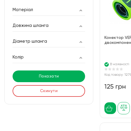
Матеріал
Довжина шланга
Конектор VE
Діаметр шланга
двокомпонен
Колір
В наявності
Код товару:
127
Показати
125 грн
Скинути