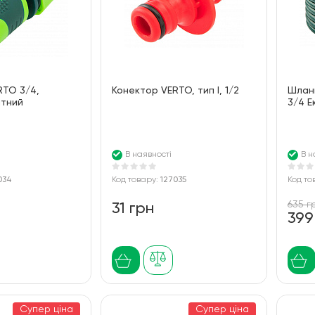
RTO 3/4,
Конектор VERTO, тип I, 1/2
Шлан
тний
3/4 Е
В наявності
В н
034
Код товару:
127035
Код то
635 г
31 грн
399
Супер ціна
Супер ціна