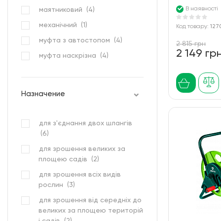
садовий душ (
1
)
В наявності
маятниковий (
4
)
таймер (
2
)
механічний (
1
)
Код товару:
127
тримач (
1
)
муфта з автостопом (
4
)
2 815 грн
трійник (
2
)
2 149 гр
муфта наскрізна (
4
)
шланг (
44
)
на підставці (
1
)
штанга (
4
)
прямий (
2
)
Назначение
штуцер (
8
)
пістолетний (
9
)
ремонтна (
6
)
для з'єднання двох шлангів
телескопічна (
1
)
(
6
)
тип I (
1
)
для зрошення великих за
площею садів (
2
)
трьохканальний (
1
)
для зрошення всіх видів
чотирьохклапанний (
1
)
рослин (
3
)
для зрошення від середніх до
великих за площею територій