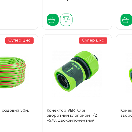
Супер ціна
Супер ціна
 садовий 50м,
Конектор VERTO зі
Конек
зворотним клапаном 1/2
зворо
-5/8, двокомпонентний