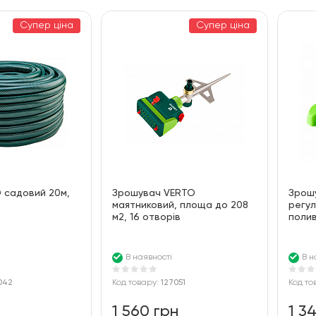
За ціною
100
Супер ціна
Супер ціна
За алфавітом
 садовий 20м,
Зрошувач VERTO
Зрошу
маятниковий, площа до 208
регул
м2, 16 отворів
полив
В наявності
В н
042
Код товару:
127051
Код то
1 560 грн
1 3