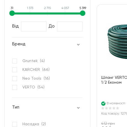
31
1 373
2 715
4 057
5 399
Від
До
Бренд
Gruntek (
4
)
KARCHER (
66
)
Шланг VERTO
Neo Tools (
16
)
1/2 Економ
VERTO (
54
)
В наявності
Тип
Код товару:
127
412 грн
Насадка (
2
)