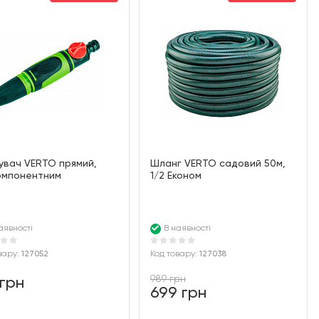
увач VERTO прямий,
Шланг VERTO садовий 50м,
омпонентним
1/2 Економ
аявності
В наявності
вару:
127052
Код товару:
127038
989 грн
 грн
699 грн