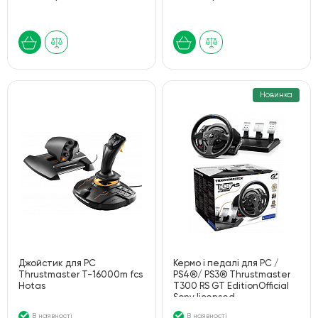
Новинка
Джойстик для PC
Кермо і педалі для PC /
Thrustmaster T-16000m fcs
PS4®/ PS3® Thrustmaster
Hotas
T300 RS GT EditionOfficial
Sony licensed
В наявності
В наявності