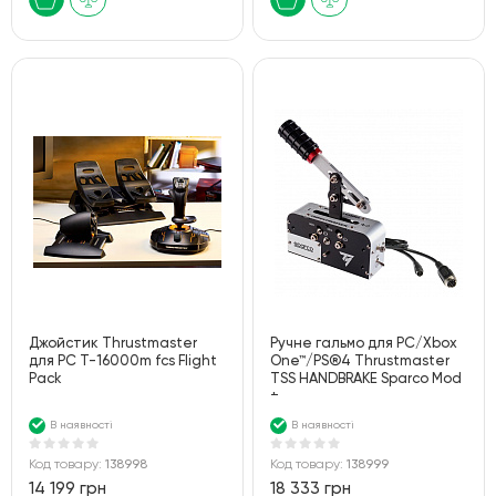
Джойстик Thrustmaster
Ручне гальмо для PC/Xbox
для PC T-16000m fcs Flight
One™/PS®4 Thrustmaster
Pack
TSS HANDBRAKE Sparco Mod
+
В наявності
В наявності
Код товару:
138998
Код товару:
138999
14 199 грн
18 333 грн