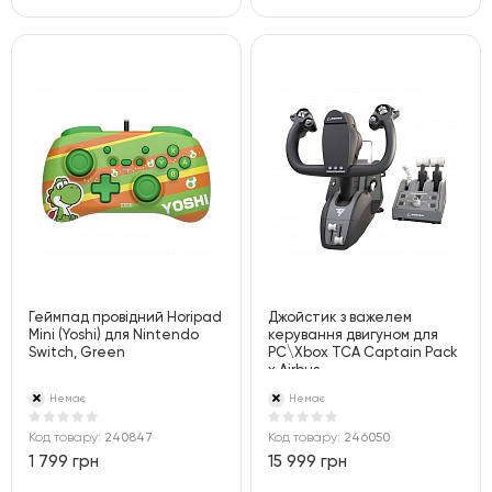
Геймпад провідний Horipad
Джойстик з важелем
Mini (Yoshi) для Nintendo
керування двигуном для
Switch, Green
PC\Xbox TCA Captain Pack
x Airbus
Немає
Немає
Код товару:
240847
Код товару:
246050
1 799 грн
15 999 грн