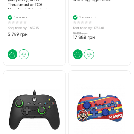
двигуном для PC
Warthog Flight Stick
Thrustmaster TCA
Quadrant Airbus Edition
В наявності
В наявності
Код товару:
163215
Код товару:
175461
18 333 грн
5 749 грн
17 888 грн