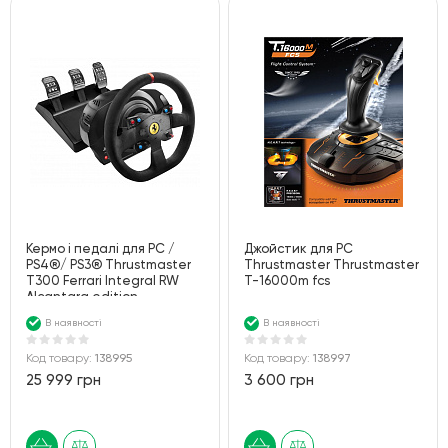
Кермо і педалі для PC /
Джойстик для PC
PS4®/ PS3® Thrustmaster
Thrustmaster Thrustmaster
T300 Ferrari Integral RW
T-16000m fcs
Alcantara edition
В наявності
В наявності
Код товару:
138995
Код товару:
138997
25 999 грн
3 600 грн