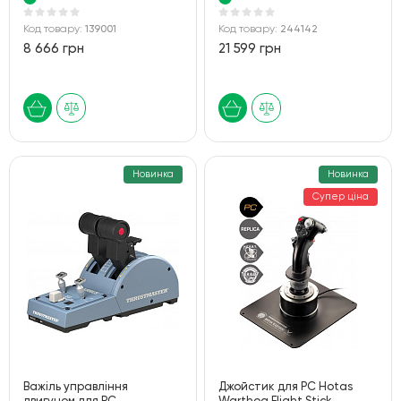
Код товару:
139001
Код товару:
244142
8 666 грн
21 599 грн
Новинка
Новинка
Супер ціна
Важіль управління
Джойстик для PC Hotas