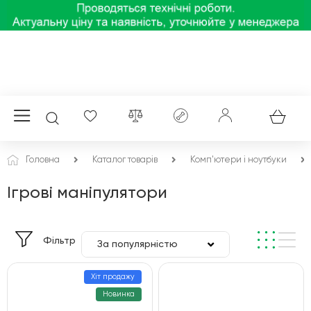
Головна
Каталог товарів
Комп'ютери і ноутбуки
Ігрові маніпулятори
Фільтр
За популярністю
За ціною
Хіт продажу
Новинка
За алфавітом