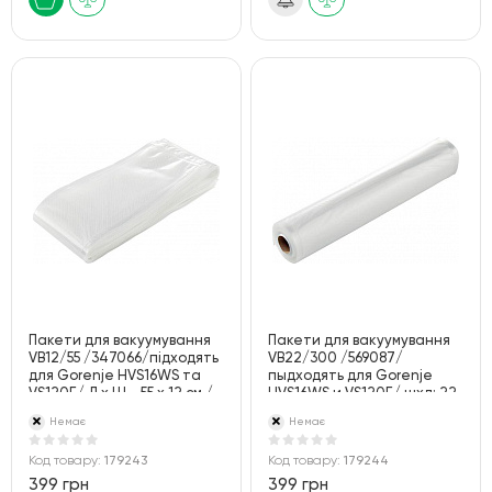
Пакети для вакуумування
Пакети для вакуумування
VB12/55 /347066/підходять
VB22/300 /569087/
для Gorenje HVS16WS та
пыдходять для Gorenje
VS120E/ Д х Ш - 55 х 12 см./
HVS16WS и VS120E/ шхд: 22
30 шт
? 30 см/3 рулона
Немає
Немає
Код товару:
179243
Код товару:
179244
399 грн
399 грн