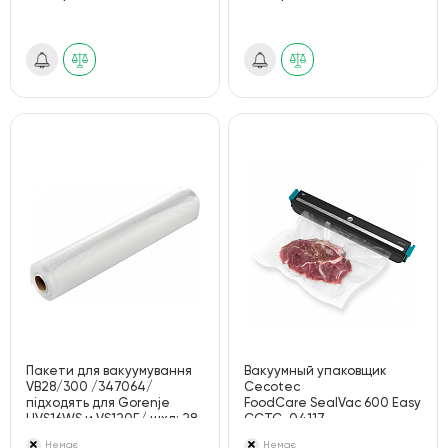
Пакети для вакуумування
Вакуумный упаковщик
VB28/300 /347064/
Cecotec
підходять для Gorenje
FoodCare SealVac 600 Easy
HVS16WS и VS120E/ шхд: 28
CCTC-04117
? 30 см/3 рулона
(8435484041171)
Немає
Немає