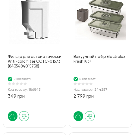
Фильтр для автоматических кофемашин Cecotec
Вакуумний набір Electrolux
Anti-calc filter CCTC-01573
Fresh Kit+
(8435484015738)
В наявності
В наявності
Код товару:
186843
Код товару:
244257
349 грн
2 799 грн