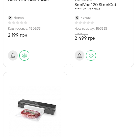
Electrolux E4VS1-4AG
Cecotec
SealVac 120 SteelCut
CCTC-04256
(8435484042567)
Немає
Немає
Код товару:
186833
Код товару:
186835
2 999 грн
2 199 грн
2 499 грн