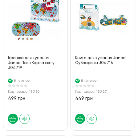
Іграшка для купання
Книга для купання Janod
Janod Пазл Карта світу
Субмарина J04716
J04719
В наявності
В наявності
Код товару:
156130
Код товару:
156127
499 грн
449 грн