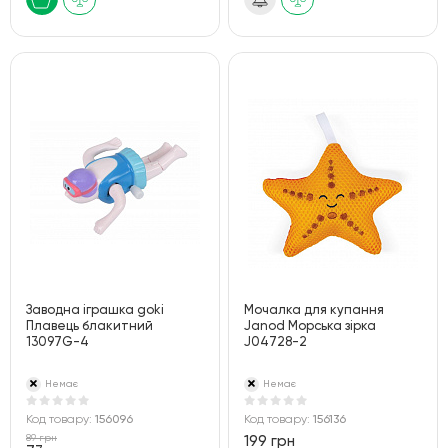
Заводна іграшка goki
Мочалка для купання
Плавець блакитний
Janod Морська зірка
13097G-4
J04728-2
Немає
Немає
Код товару:
156096
Код товару:
156136
89 грн
199 грн