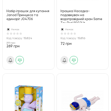
Набір іграшок для купання
Іграшка Насадка-
Janod Принцеса та
подовжувач на
єдиноріг J04706
водопровідний кран Same
Toy Bird 9002Ut
Немає
Немає
Код товару:
156124
Код товару:
156116
399 грн
72 грн
269 грн