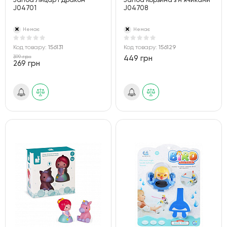
Janod Лицар і Дракон
Janod Корзина з м'ячиками
J04701
J04708
Немає
Немає
Код товару:
156131
Код товару:
156129
399 грн
449 грн
269 грн