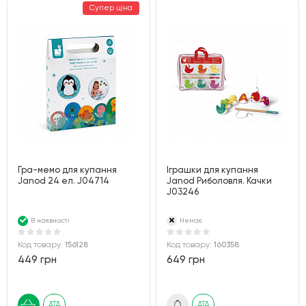
Супер ціна
Гра-мемо для купання
Іграшки для купання
Janod 24 ел. J04714
Janod Риболовля. Качки
J03246
В наявності
Немає
Код товару:
156128
Код товару:
160358
449 грн
649 грн