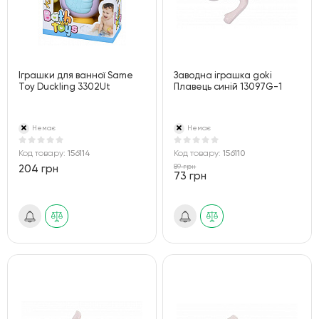
Іграшки для ванної Same
Заводна іграшка goki
Toy Duckling 3302Ut
Плавець синій 13097G-1
Немає
Немає
Код товару:
156114
Код товару:
156110
89 грн
204 грн
73 грн