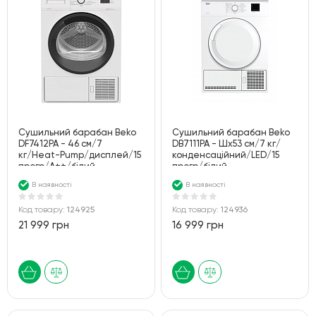
Сушильний барабан Beko
Сушильний барабан Beko
DF7412PA - 46 см/7
DB7111PA - Шх53 см/7 кг/
кг/Heat-Pump/дисплей/15
конденсаційний/LED/15
прогр/A++/білий
прогр/білий
В наявності
В наявності
Код товару:
124925
Код товару:
124936
21 999 грн
16 999 грн