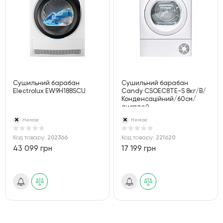
Сушильний барабан
Сушильний барабан
Electrolux EW9H188SCU
Candy CSOEC8TE-S 8кг/B/
Конденсацiйний/60см/
дисплей
Немає
Немає
Код товару:
202366
Код товару:
221620
43 099 грн
17 199 грн