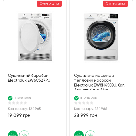
Супер ціна
Супер ціна
Сушильний барабан
Сушильна машина з
Electrolux EW6C527PU
тепловим насосом
Electrolux EW8H458BU, 8кг,
A++, глибина 64см,
Дисплей, Білий
В наявності
В наявності
Код товару:
124965
Код товару:
124966
19 099 грн
28 999 грн