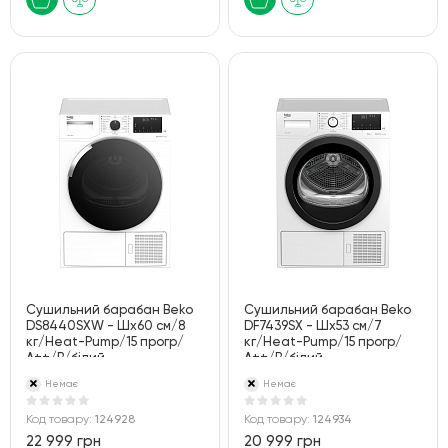
Сушильний барабан Beko
Сушильний барабан Beko
DS8440SXW - Шх60 см/8
DF7439SX - Шх53 см/7
кг/Heat-Pump/15 прогр/
кг/Heat-Pump/15 прогр/
А++/В/білий
А++/В/білий
Немає
Немає
Код товару:
124928
Код товару:
124934
22 999 грн
20 999 грн