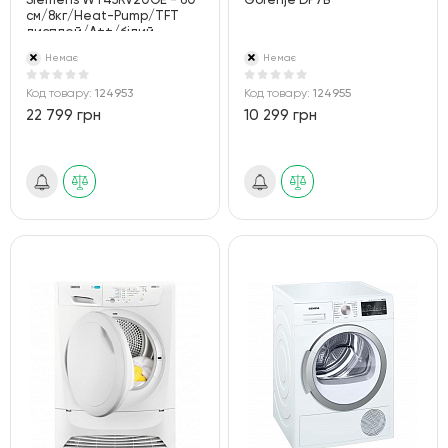
Siemens WT45RV20OE - 60
Gorenje DP7B
см/8кг/Heat-Pump/TFT
дисплей/А++/білий
Немає
Немає
Код товару:
124953
Код товару:
124955
22 799 грн
10 299 грн