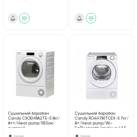
Сушильний барабан
Сушильний барабан
Candy CSOEH8A2TE-S 8кг/
Candy RO4H7A1TCEX-S 7кг/
А++/Heat pump/58.5см/
А+/Heat pump/Wi-
дисплей
Fi+Bluetooth/глибина 46.5
см/дисплей
Немає
Немає