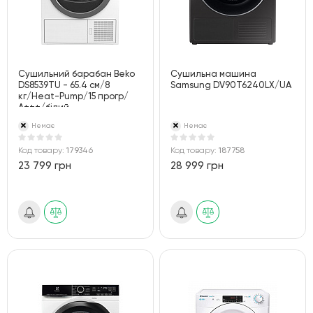
Сушильний барабан Beko
Сушильна машина
DS8539TU - 65.4 см/8
Samsung DV90T6240LX/UA
кг/Heat-Pump/15 прогр/
А+++/білий
Немає
Немає
Код товару:
179346
Код товару:
187758
23 799 грн
28 999 грн