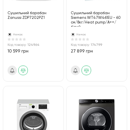
Сушильний барабан
Сушильний барабан
Zanussi ZDP7202PZ1
Siemens WT47W461EU - 60
см/8кг/Heat pump/А++/
білий
Немає
Немає
Код товару:
124964
Код товару:
174799
10 599 грн
27 899 грн