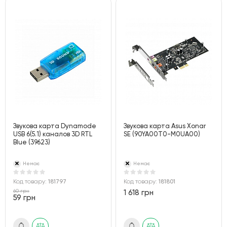
Звукова карта Dynamode
Звукова карта Asus Xonar
USB 6(5.1) каналов 3D RTL
SE (90YA00T0-M0UA00)
Blue (39623)
Немає
Немає
Код товару:
181797
Код товару:
181801
60 грн
1 618 грн
59 грн