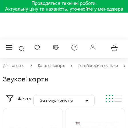
Головна
Каталог товарів
Комп'ютери і ноутбуки
Звукові карти
Фільтр
За популярністю
За ціною
За алфавітом