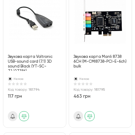
Звукова карта Voltronic
Звукова карта Manli 8738
USB-sound card (7.1) 3D
6CH (M-CMI8738-PCI-E-6ch)
sound Black (YT-SC-
bulk
7.1/07386)
Немає
Немає
Код товару:
181794
Код товару:
181795
117 грн
463 грн