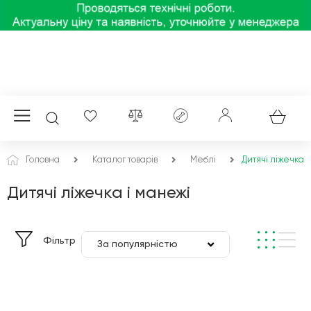
Головна
Каталог товарів
Меблі
Дитячі ліжечка 
Дитячі ліжечка і манежі
Фільтр
За популярністю
За ціною
За алфавітом