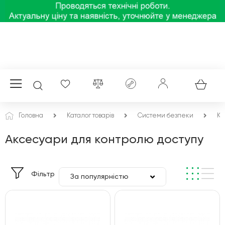
Головна
Каталог товарів
Системи безпеки
Ко
Аксесуари для контролю доступу
Фільтр
За популярністю
За ціною
За алфавітом