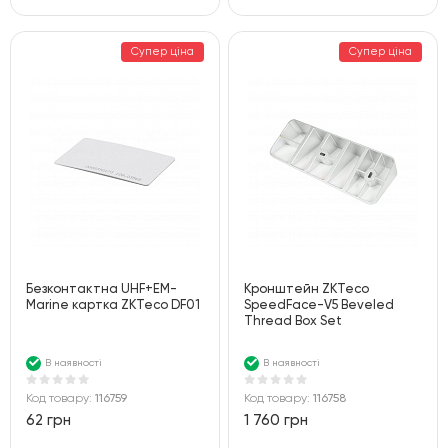
Супер ціна
Супер ціна
Безконтактна UHF+EM-
Кронштейн ZKTeco
Marine картка ZKTeco DF01
SpeedFace-V5 Beveled
Thread Box Set
В наявності
В наявності
Код товару:
116759
Код товару:
116758
62 грн
1 760 грн