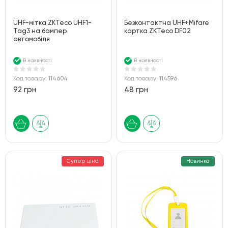
UHF-мітка ZKTeco UHF1-
Безконтактна UHF+Mifare
Tag3 на бампер
картка ZKTeco DF02
автомобіля
В наявності
В наявності
Код товару:
114604
Код товару:
114596
92 грн
48 грн
Супер ціна
Новинка