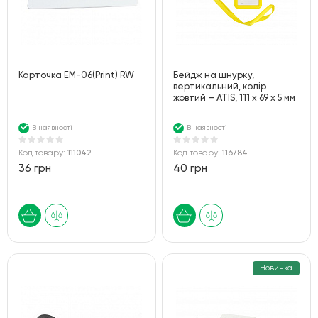
Карточка EM-06(Print) RW
Бейдж на шнурку,
вертикальний, колір
жовтий – ATIS, 111 x 69 x 5 мм
В наявності
В наявності
Код товару:
111042
Код товару:
116784
36 грн
40 грн
Новинка