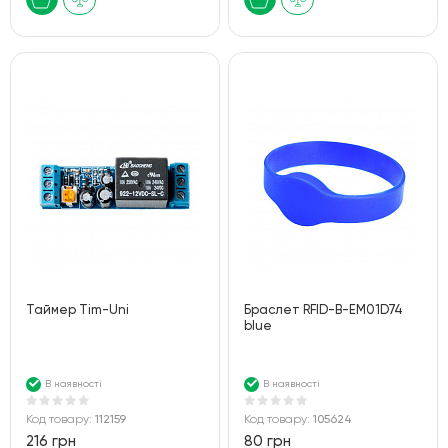
Таймер Tim-Uni
Браслет RFID-B-EM01D74
blue
В наявності
В наявності
Код товару:
112159
Код товару:
105624
216 грн
80 грн