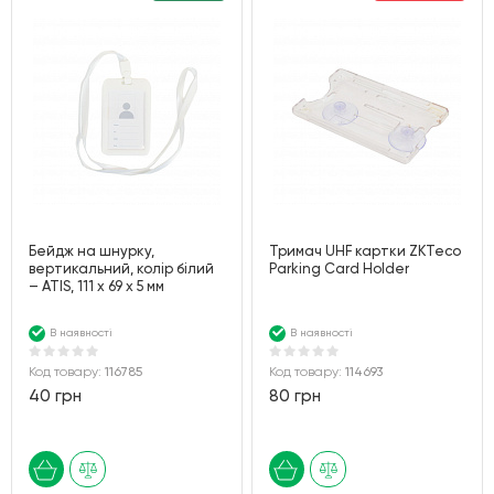
Бейдж на шнурку,
Тримач UHF картки ZKTeco
вертикальний, колір білий
Parking Card Holder
– ATIS, 111 x 69 x 5 мм
В наявності
В наявності
Код товару:
116785
Код товару:
114693
40 грн
80 грн