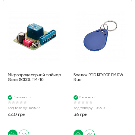
Мікропроцесорний таймер
Брелок RFID KEYFOB EM RW
Geos SOKOL TM-10
Blue
В наявності
В наявності
Код товару:
109577
Код товару:
105610
440 грн
36 грн