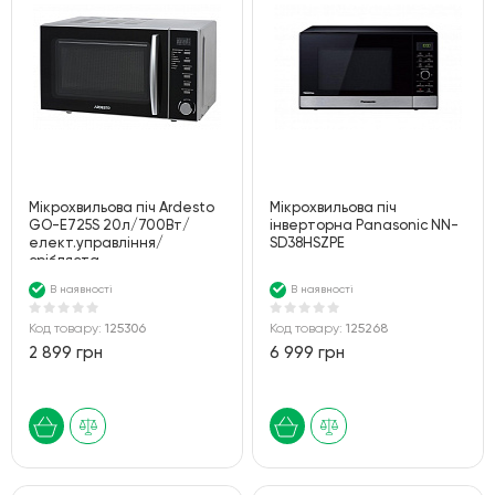
Мiкрохвильова пiч Ardesto
Мікрохвильова піч
GO-E725S 20л/700Вт/
інверторна Panasonic NN-
елект.управлiння/
SD38HSZPE
срiбляста
В наявності
В наявності
Код товару:
125306
Код товару:
125268
2 899 грн
6 999 грн