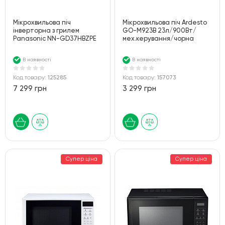
Мікрохвильова піч
Мiкрохвильова пiч Ardesto
інверторна з грилем
GO-M923B 23л/900Вт/
Panasonic NN-GD37HBZPE
мех.керування/чорна
В наявності
В наявності
Код товару:
125285
Код товару:
157073
7 299 грн
3 299 грн
Супер ціна
Супер ціна