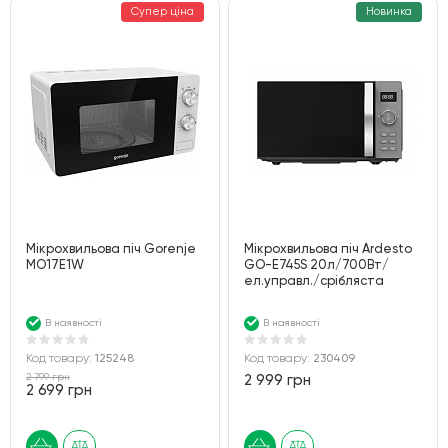
Супер ціна
Новинка
Мікрохвильова піч Gorenje
Мiкрохвильова пiч Ardesto
MO17E1W
GO-E745S 20л/700Вт/
ел.управл./срібляста
В наявності
В наявності
Код товару:
125248
Код товару:
230409
2 799 грн
2 999 грн
2 699 грн