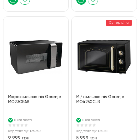
Супер ціна
Мікрохвильова піч Gorenje
М./хвильова піч Gorenje
MO23ORAB
MO4250CLB
В наявності
В наявності
Код товару:
125252
Код товару:
125251
9 999 грн
5 999 грн