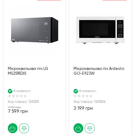
Мікрохвильова піч LG
Мiкрохвильова пiч Ardesto
MS2595DIS
GO-E923W
В наявності
В наявності
Код товару:
125301
Код товару:
125304
7 999 грн
3 199 грн
7 599 грн