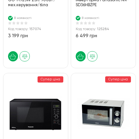
GO-M923W 23л/900Вт/
інверторна Panasonic NN-
мех.керування/біла
SD36HBZPE
В наявності
В наявності
Код товару:
157074
Код товару:
125284
3 199 грн
6 499 грн
Супер ціна
Супер ціна