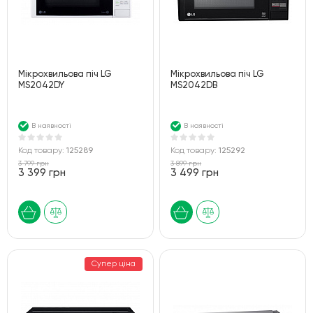
Мiкрохвильова пiч LG
Мікрохвильова піч LG
MS2042DY
MS2042DB
В наявності
В наявності
Код товару:
125289
Код товару:
125292
3 799 грн
3 899 грн
3 399 грн
3 499 грн
Супер ціна