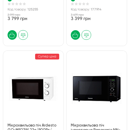
Код товару:
125255
Код товару:
177914
3 999 грн
3 499 грн
3 799 грн
3 399 грн
Супер ціна
Мiкрохвильова пiч Ardesto
Мікрохвильова піч