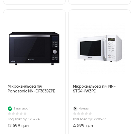
Мікрохвильова піч
Мікрохвильова піч NN-
Panasonic NN-DF383BZPE
ST34HWZPE
В наявності
Немає
Код товару:
125274
Код товару:
220577
12 599 грн
4 599 грн