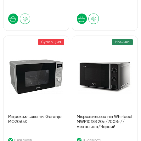
Супер ціна
Новинка
Мікрохвильова піч Gorenje
Мiкрохвильова пiч Whirlpool
MO20A3X
MWP101SB 20л/700Вт//
механiчна/Чорний
В наявності
В наявності