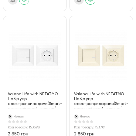
Valena Life with NETATMO.
Valena Life with NETATMO.
Набір упр.
Набір упр.
електроприладами(Smart-
електроприладами(Smart-
розетка+smart-вимикач).
розетка+smart-вимикач).
Білий
Слонова кістка
Немає
Немає
Код товару:
153698
Код товару:
153701
2 850 грн
2 850 грн