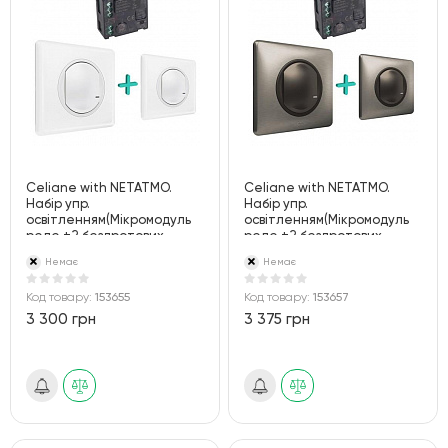
Celiane with NETATMO.
Celiane with NETATMO.
Набір упр.
Набір упр.
освітленням(Мікромодуль
освітленням(Мікромодуль
реле +2 бездротових
реле +2 бездротових
вимикача).Білий
вимикача).Графіт
Немає
Немає
Код товару:
153655
Код товару:
153657
3 300 грн
3 375 грн