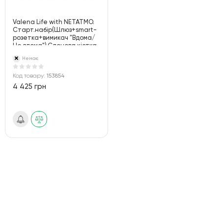
Valena Life with NETATMO.
Старт.набір(Шлюз+smart-
розетка+вимикач "Вдома/
Не вдома").Слонова кістка
Немає
Код товару:
153854
4 425 грн