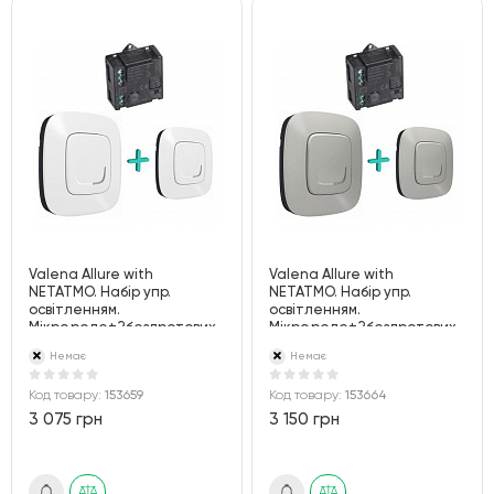
Valena Allure with
Valena Allure with
NETATMO. Набір упр.
NETATMO. Набір упр.
освітленням.
освітленням.
Мікро.реле+2бездротових
Мікро.реле+2бездротових
вимикача. Білий
вимикача. Алюміній
Немає
Немає
Код товару:
153659
Код товару:
153664
3 075 грн
3 150 грн