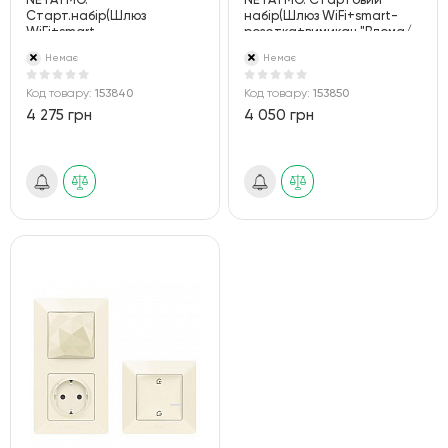
NETATMO.
NETATMO. Стартовий
Старт.набір(Шлюз
набір(Шлюз WiFi+smart-
WiFi+smart-
розетка+вимикач "Вдома/
розетка+вимикач "Вдома/
Не вдома").Білий
Немає
Немає
Не вдома").Алюміній
Код товару:
153840
Код товару:
153850
4 275 грн
4 050 грн