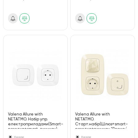
Valena Allure with
Valena Allure with
NETATMO. Набір упр.
NETATMO.
електроприладами(Smart-
Старт.набір(Шлюз+smart-
розетка+smart-вимикач).
розетка+вимикач "Вдома/
Білий
Не вдома").Слонова кістка
Немає
Немає