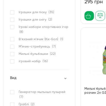
295 грн
Іграшки для піску (
35
)
Іграшки для снігу (
2
)
Ігрові набори спортивних ігор
(
8
)
В'язаний м'ячик (Кік-Бол) (
1
)
М'ячик-стрибунець (
7
)
Мильні бульбашки (
22
)
ігровий набір (
16
)
Вид
Мильні бульб
Генератор мыльных пузырей
розчин 2л G
(
7
)
Граблі (
2
)