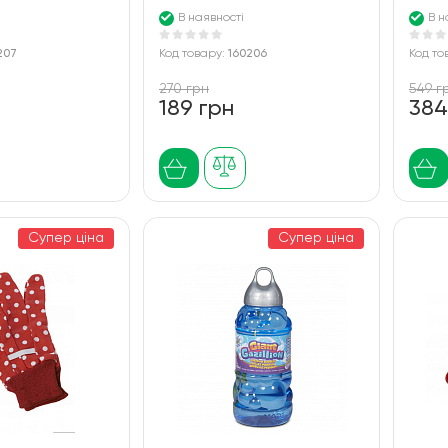
В наявності
В н
207
Код товару:
160206
Код то
270 грн
549 г
189 грн
384
Супер ціна
Супер ціна