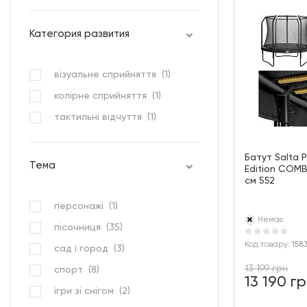
Категория развития
візуальне сприйняття (
1
)
колірне сприйняття (
1
)
тактильні відчуття (
1
)
Батут Salta 
Тема
Edition COMB
см 552
персонажі (
1
)
Немає
пісочниця (
35
)
Код товару:
158
сад і город (
3
)
13 199 грн
спорт (
8
)
13 190 г
ігри зі снігом (
2
)