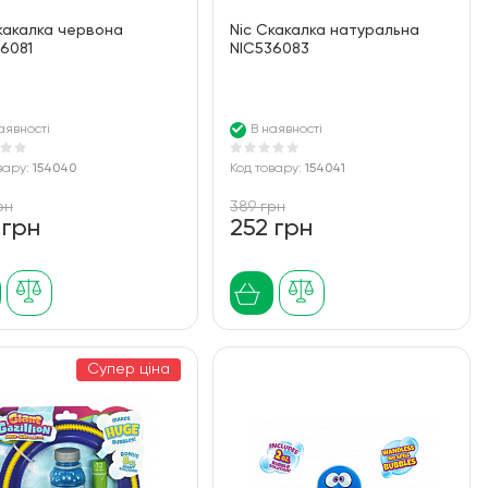
какалка червона
Nic Скакалка натуральна
6081
NIC536083
аявності
В наявності
вару:
154040
Код товару:
154041
рн
389 грн
 грн
252 грн
Супер ціна