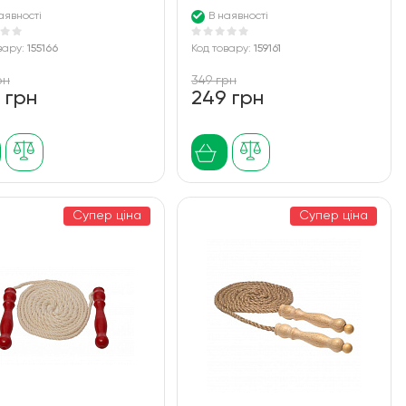
аявності
В наявності
вару:
155166
Код товару:
159161
рн
349 грн
 грн
249 грн
Супер ціна
Супер ціна