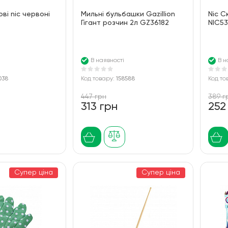
ві nic червоні
Мильні бульбашки Gazillion
Nic С
Гігант розчин 2л GZ36182
NIC53
В наявності
В н
038
Код товару:
158588
Код то
447 грн
389 г
313 грн
252
Супер ціна
Супер ціна