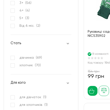
3+ (
56
)
4+ (
4
)
5+ (
3
)
Від 6 міс. (
2
)
Рукавиці садо
NIC535902
Стать
В наявності
дівчинка (
69
)
Код товару:
154
хлопчик (
70
)
154 грн
99 грн
Для кого
для дівчаток (
1
)
для хлопчиків (
1
)