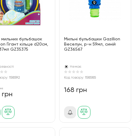
 мильних бульбашок
Мильні бульбашки Gazillion
lion Гігант кільце d20см,
Веселун, р-н 59мл, синій
37мл GZ35375
GZ36567
аявності
Немає
вару:
158592
Код товару:
158585
рн
168 грн
 грн