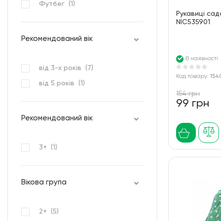
Футбег (
1
)
Рукавиці садо
NIC535901
Рекомендований вік
В наявності
від 3-х років (
7
)
Код товару:
154
від 5 років (
1
)
154 грн
99 грн
Рекомендований вік
3+ (
1
)
Вікова група
2+ (
5
)