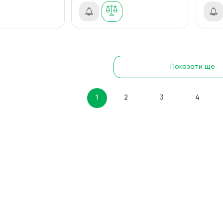
Показати ще
1
2
3
4