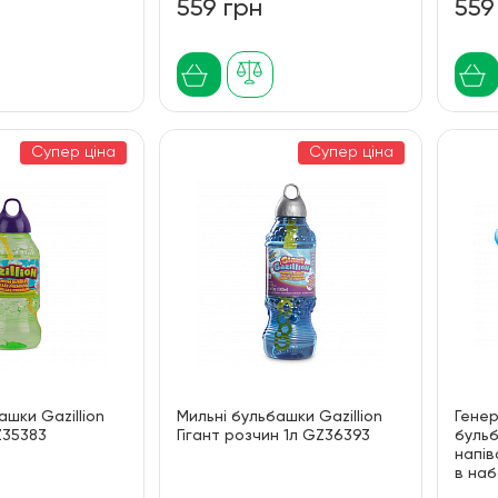
559 грн
559
Супер ціна
Супер ціна
ашки Gazillion
Мильні бульбашки Gazillion
Гене
Z35383
Гігант розчин 1л GZ36393
бульб
напі
в наб