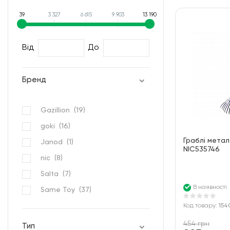
39
3 327
6 615
9 903
13 190
Від
До
Бренд
Gazillion (
19
)
goki (
16
)
Граблі метале
Janod (
1
)
NIC535746
nic (
8
)
Salta (
7
)
В наявності
Same Toy (
37
)
Код товару:
154
454 грн
Тип