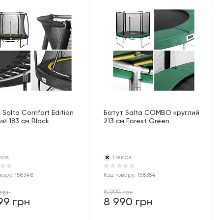
 Salta Comfort Edition
Батут Salta COMBO круглий
ий 183 см Black
213 см Forest Green
має
Немає
вару:
158348
Код товару:
158354
 грн
8 999 грн
99 грн
8 990 грн