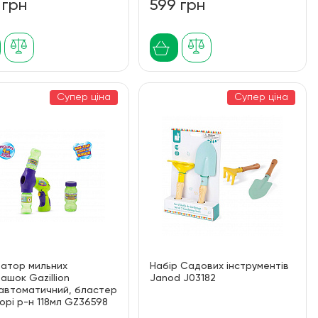
 грн
599 грн
Супер ціна
Супер ціна
ратор мильних
Набір Садових інструментів
ашок Gazillion
Janod J03182
вавтоматичний, бластер
орі р-н 118мл GZ36598