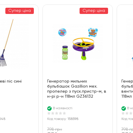
За ціною
100
Супер ціна
Супер ціна
За алфавітом
ві nic сині
Генератор мильних
Гене
бульбашок Gazillion мех.
бульб
пропелер з пуск.пристр-м, в
венти
н-рі р-н 118мл GZ36132
118мл
В наявності
В н
048
Код товару:
158598
Код то
798 грн
798 г