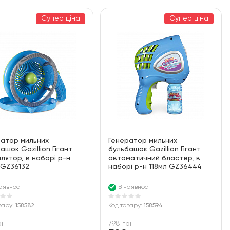
Супер ціна
Супер ціна
ратор мильних
Генератор мильних
ашок Gazillion Гігант
бульбашок Gazillion Гігант
лятор, в наборі р-н
автоматичний бластер, в
 GZ36132
наборі р-н 118мл GZ36444
аявності
В наявності
вару:
158582
Код товару:
158594
рн
798 грн