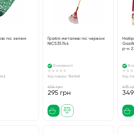
ві nic зелені
Граблі металеві nic червоні
Набір
NIC535744
Gazil
р-н 2
В наявності
В н
042
Код товару:
154045
Код то
454 грн
495 г
295 грн
349