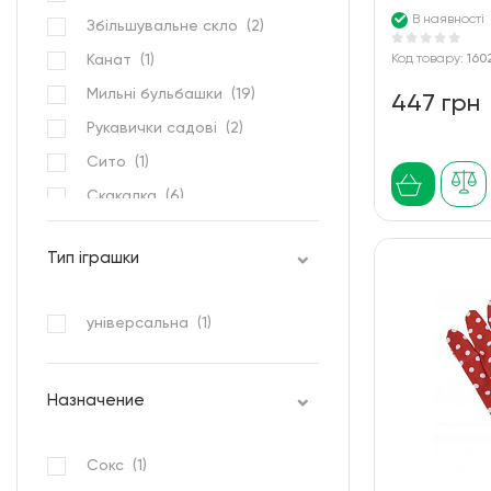
В наявності
Збільшувальне скло (
2
)
Канат (
1
)
Код товару:
160
Мильні бульбашки (
19
)
447 грн
Рукавички садові (
2
)
Сито (
1
)
Скакалка (
6
)
Форми для будівництва зі
снігу та піску (
2
)
Тип іграшки
Футбол на ниточці (
1
)
машинка (
3
)
універсальна (
1
)
набір (
30
)
Назначение
Сокс (
1
)