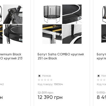
Premium Black
Батут Salta COMBO круглий
Батут
O круглий 213
251 см Black
кругл
Немає
Не
342
Код товару:
158364
Код то
12 399 грн
9 990
рн
12 390 грн
8 4