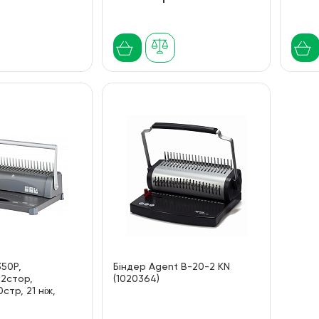
350P,
Біндер Agent B-20-2 KN
12стор,
(1020364)
стр, 21 ніж,