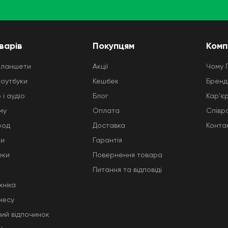
варів
Покупцям
Комп
планшети
Акції
Чому 
ноутбуки
Кешбек
Бренд
 і аудіо
Блог
Кар'є
му
Оплата
Співр
род
Доставка
Конта
ни
Гарантія
еки
Повернення товара
Питання та відповіді
хніка
несу
ний відпочинок