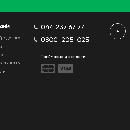
анія
044 237 67 77
Продавака
0800-205-025
и
ра
Приймаємо до сплати:
обітництво
кти