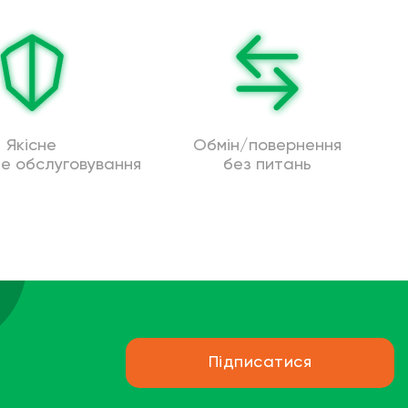
Якісне
Обмін/повернення
не обслуговування
без питань
Підписатися