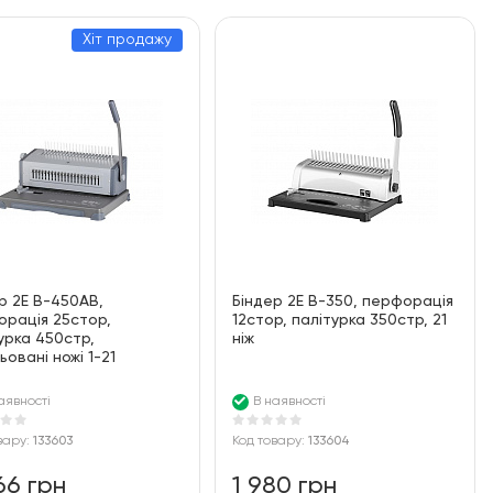
Хіт продажу
р 2E B-450AB,
Біндер 2E B-350, перфорація
рація 25стор,
12стор, палітурка 350стр, 21
урка 450стр,
ніж
ьовані ножі 1-21
аявності
В наявності
вару:
133603
Код товару:
133604
66 грн
1 980 грн