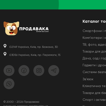
Каталог то
Смартфони і 
Комп'ютери і 
ТВ, фото, відео
02149 Україна, Київ, пр. Бажана, 30
Товари для до
03056 Україна, Київ, пр. Перемоги, 15
Дача, сад і го
Гаджети і дро
Системи безп
Звʼязок
Кліматична те
Товари для біз
Спорт і актив
© 2000 - 2026 Продавака