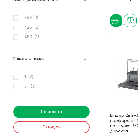
350 (
2
)
425 (
2
)
450 (
1
)
Кількість ножів
1 (
2
)
21 (
3
)
Показати
Біндер 2E B-
перфорація 
палітурка 350
Скинути
дирокол