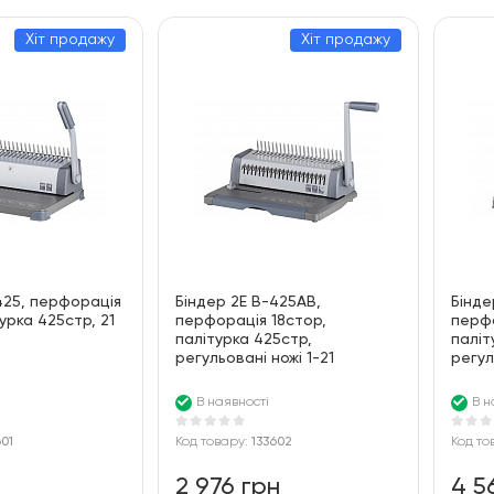
За ціною
100
Хіт продажу
Хіт продажу
За алфавітом
425, перфорація
Біндер 2E B-425AB,
Бінде
урка 425стр, 21
перфорація 18стор,
перфо
палітурка 425стр,
паліт
регульовані ножі 1-21
регул
В наявності
В н
601
Код товару:
133602
Код то
2 976 грн
4 5