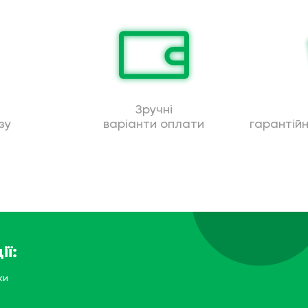
Зручні
зу
варіанти оплати
гарантій
ії:
ки