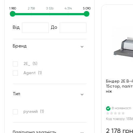
1 980
2 758
3 536
4 314
5 090
Від
До
Бренд
2E_ (
5
)
Agent (
1
)
Біндер 2E B-
15стор, паліт
ніж
Тип
В наявності
ручний (
1
)
Код товару:
133
2 178 грн
Палітурна здатність