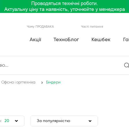
Чому ПРОДАВАКА
Часті питання
Акції
ТехноБлог
Кешбек
Га
Офісна і оргтехніка
Біндери
:
20
За популярністю
50