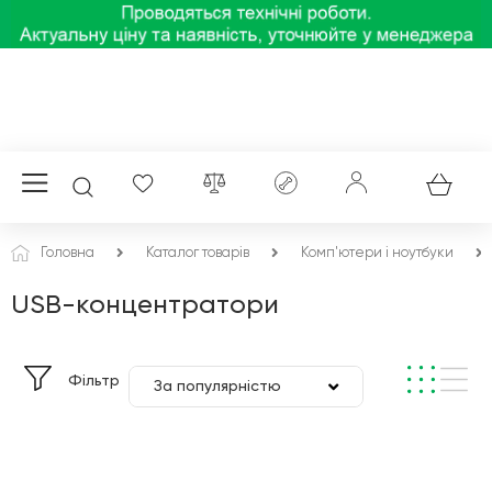
Головна
Каталог товарів
Комп'ютери і ноутбуки
USB-концентратори
Фільтр
За популярністю
За ціною
За алфавітом