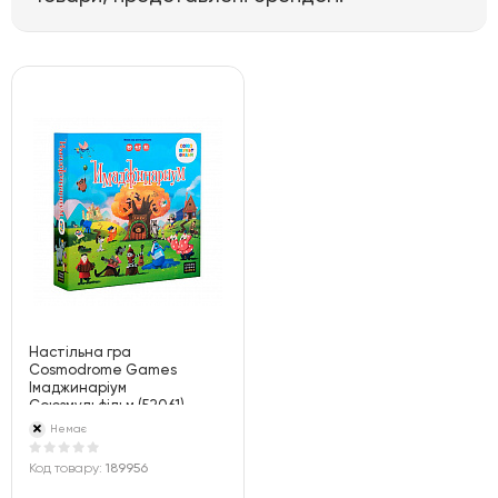
Настільна гра
Cosmodrome Games
Імаджинаріум
Союзмульфільм (52061)
Немає
Код товару:
189956