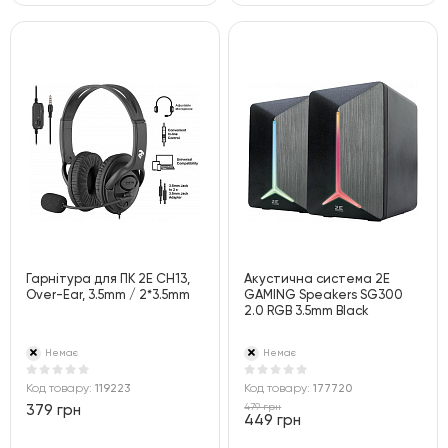
Гарнітура для ПК 2E CH13,
Акустична система 2E
Over-Ear, 3.5mm / 2*3.5mm
GAMING Speakers SG300
2.0 RGB 3.5mm Black
Немає
Немає
Код товару:
119223
Код товару:
177720
479 грн
379 грн
449 грн