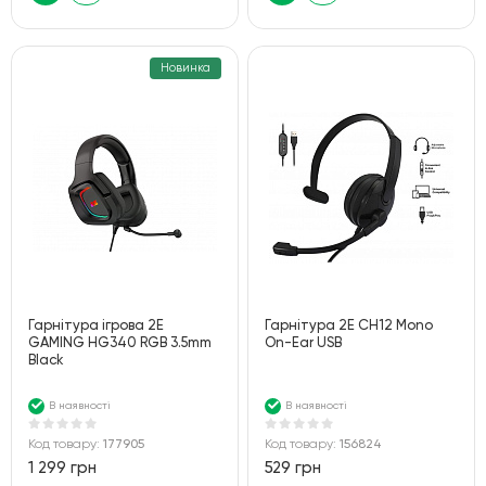
Новинка
Гарнітура ігрова 2E
Гарнітура 2E CH12 Mono
GAMING HG340 RGB 3.5mm
On-Ear USB
Black
В наявності
В наявності
Код товару:
177905
Код товару:
156824
1 299 грн
529 грн