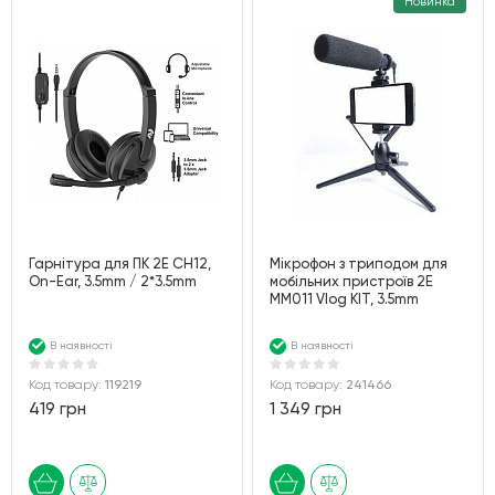
Новинка
За алфавітом
Гарнітура для ПК 2E CH12,
Мікрофон з триподом для
On-Ear, 3.5mm / 2*3.5mm
мобільних пристроїв 2Е
MM011 Vlog KIT, 3.5mm
В наявності
В наявності
Код товару:
119219
Код товару:
241466
419 грн
1 349 грн