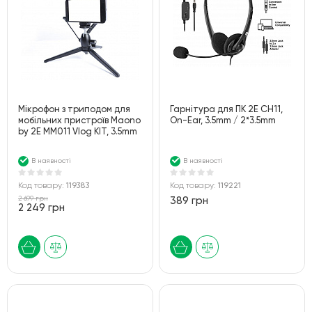
Мікрофон з триподом для
Гарнітура для ПК 2E CH11,
мобільних пристроїв Maono
On-Ear, 3.5mm / 2*3.5mm
by 2Е MM011 Vlog KIT, 3.5mm
В наявності
В наявності
Код товару:
119383
Код товару:
119221
2 699 грн
389 грн
2 249 грн