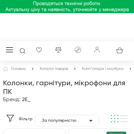
Головна
Каталог товарів
Комп'ютери і ноутбуки
Колонки, гарнітури, мікрофони для
ПК
Бренд:
2E_
Фільтр
За популярністю
За ціною