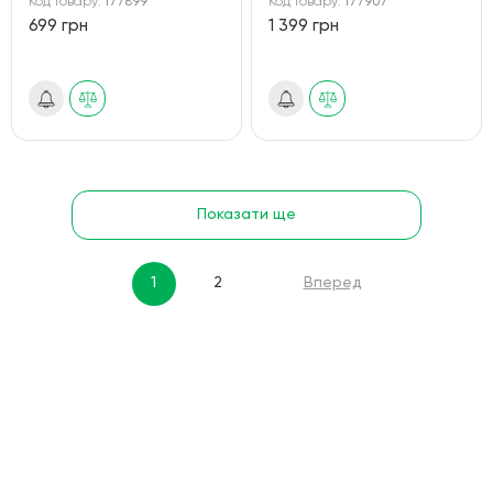
Код товару:
177899
Код товару:
177907
699 грн
1 399 грн
Показати ще
1
2
Вперед