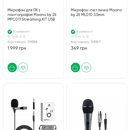
Мікрофон для ПК з
Мікрофон-петличка Maono
пантографом Maono by 2Е
by 2Е ML010 3.5mm
MPC011 Streaming KIT USB
В наявності
В наявності
Код товару:
119388
Код товару:
119387
1 999 грн
349 грн