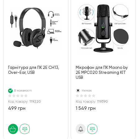
Гарнітура для ПК 2E CH13,
Мікрофон для ПК Maono by
Over-Ear, USB
2Е MPC020 Streaming KIT
USB
В наявності
Немає
Код товару:
119220
Код товару:
119390
499 грн
1 549 грн