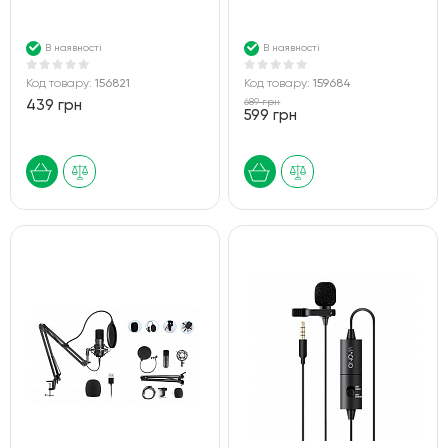
В наявності
В наявності
Код товару:
156821
Код товару:
159684
689 грн
439 грн
599 грн