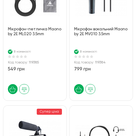
Мікрофон-петличка Maono
Мікрофон вокальний Maono
by 2Е ML020 3.5mm
by 2Е MV010 3.5mm
В наявності
В наявності
Код товару:
119385
Код товару:
119384
549 грн
799 грн
Супер ціна