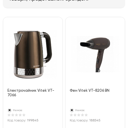
Електрочайник Vitek VT-
Фен Vitek VT-8206 BN
7066
Немає
Немає
Код товару:
199845
Код товару:
188545