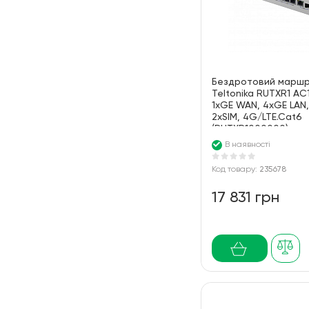
Бездротовий марш
Teltonika RUTXR1 AC1
1xGE WAN, 4xGE LAN,
2xSIM, 4G/LTE.Cat6
(RUTXR1000000) з м
стійку
В наявності
Код товару:
235678
17 831 грн