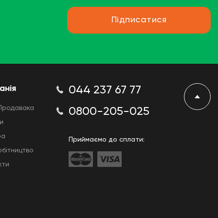
Підписатися
анія
044 237 67 77
Продавака
0800-205-025
и
ра
Приймаємо до сплати:
обітництво
кти