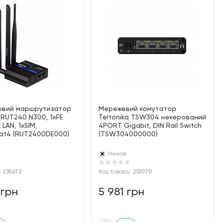
овий маршрутизатор
Мережевий комутатор
 RUT240 N300, 1xFE
Teltonika TSW304 некерований
 LAN, 1xSIM,
4PORT Gigabit, DIN Rail Switch
at4 (RUT2400DE000)
(TSW304000000)
Немає
:
235672
Код товару:
251070
 грн
5 981 грн