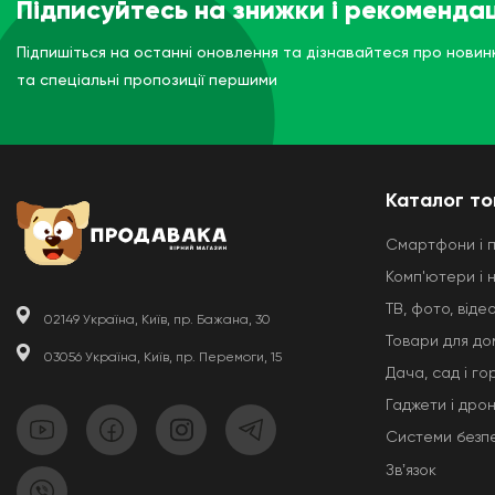
Підписуйтесь на знижки і рекомендац
Підпишіться на останні оновлення та дізнавайтеся про новин
та спеціальні пропозиції першими
Каталог то
Смартфони і 
Комп'ютери і 
ТВ, фото, відео
02149 Україна, Київ, пр. Бажана, 30
Товари для до
03056 Україна, Київ, пр. Перемоги, 15
Дача, сад і го
Гаджети і дро
Системи безп
Звʼязок