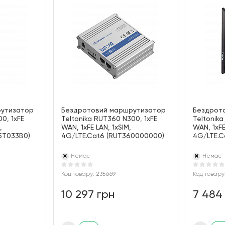
рутизатор
Бездротовий маршрутизатор
Бездрот
0, 1xFE
Teltonika RUT360 N300, 1xFE
Teltonika
,
WAN, 1xFE LAN, 1xSIM,
WAN, 1xFE
5T033B0)
4G/LTE.Cat6 (RUT360000000)
4G/LTE.C
Немає
Немає
Код товару:
235669
Код товару
10 297 грн
7 484