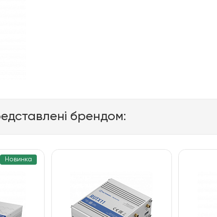
редставлені брендом:
Новинка