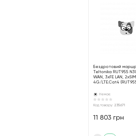
Бездротовий марш
Teltonika RUT955 N30
WAN, 3xFE LAN, 2xSIM
4G/LTE.Cat4 (RUT95
Немає
Код товару:
235671
11 803 грн