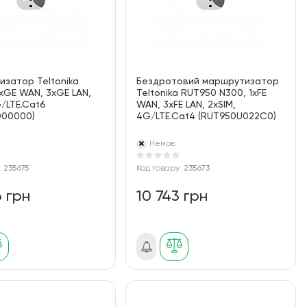
затор Teltonika
Бездротовий маршрутизатор
xGE WAN, 3xGE LAN,
Teltonika RUT950 N300, 1xFE
G/LTE.Cat6
WAN, 3xFE LAN, 2xSIM,
000000)
4G/LTE.Cat4 (RUT950U022C0)
Немає
:
235675
Код товару:
235673
6 грн
10 743 грн