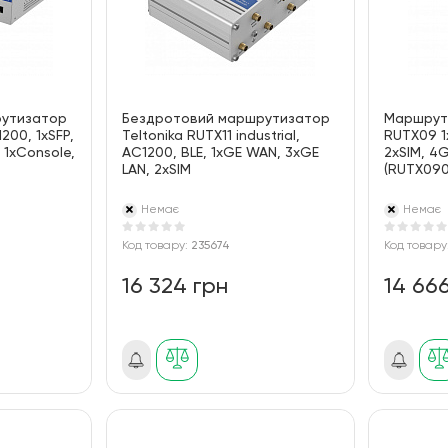
рутизатор
Бездротовий маршрутизатор
Маршрути
200, 1xSFP,
Teltonika RUTX11 industrial,
RUTX09 1
 1xConsole,
AC1200, BLE, 1xGE WAN, 3xGE
2xSIM, 4
LAN, 2xSIM
(RUTX09
онтажом у
Немає
Немає
Код товару:
235674
Код товару
16 324 грн
14 66