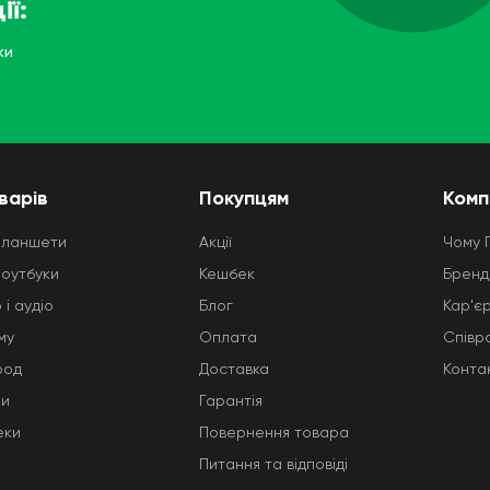
ії:
ки
варів
Покупцям
Комп
планшети
Акції
Чому 
ноутбуки
Кешбек
Бренд
 і аудіо
Блог
Кар'є
му
Оплата
Співр
род
Доставка
Конта
ни
Гарантія
еки
Повернення товара
Питання та відповіді