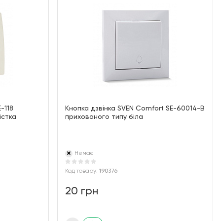
-118
Кнопка дзвінка SVEN Comfort SE-60014-B
істка
прихованого типу біла
Немає
Код товару:
190376
20 грн