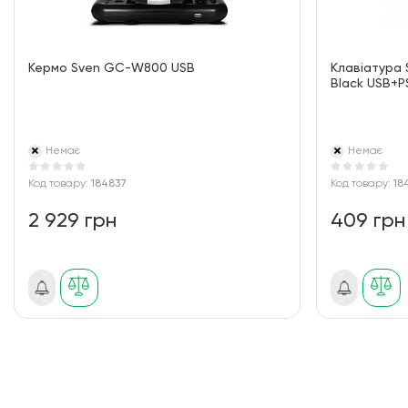
Кермо Sven GC-W800 USB
Клавіатура 
Black USB+P
Немає
Немає
Код товару:
184837
Код товару:
18
2 929 грн
409 грн