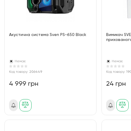
Акустична система Sven PS-650 Black
Вимикач SVE
прихованого
Немає
Немає
Код товару:
206449
Код товару:
19
4 999 грн
24 грн