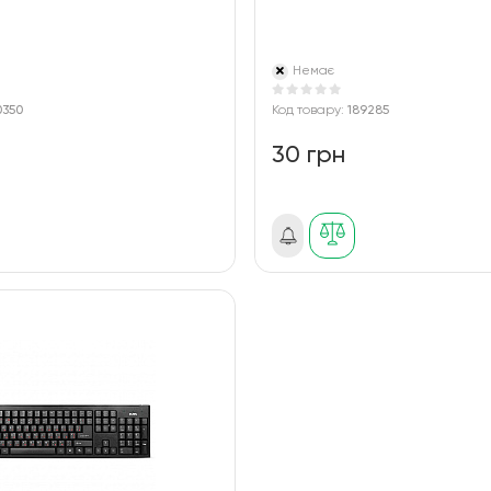
Немає
0350
Код товару:
189285
30 грн