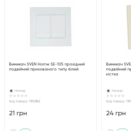
Вимикач SVEN Home SE-105 прохідний
Вимикач SVE
подвійний прихованого типу білий
подвійний п
кістка
Немає
Немає
Код товару:
190382
Код товару:
19
21 грн
24 грн