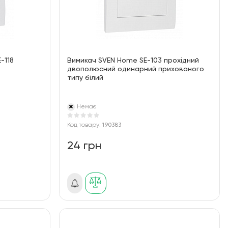
-118
Вимикач SVEN Home SE-103 прохідний
двополюсний одинарний прихованого
типу білий
Немає
Код товару:
190383
24 грн