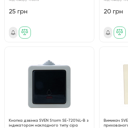
Код товару:
190375
Код товару:
19
25 грн
20 грн
Кнопка дзвінка SVEN Storm SE-72014L-B з
Вимикач SVE
індикатором накладного типу сіра
прихованого