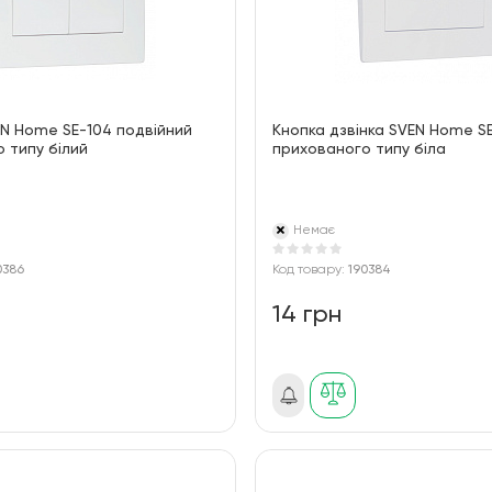
N Home SE-104 подвійний
Кнопка дзвінка SVEN Home SE
 типу білий
прихованого типу біла
Немає
0386
Код товару:
190384
14 грн