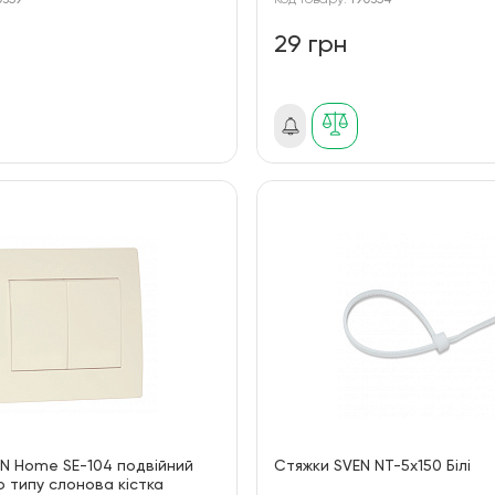
0359
Код товару:
190354
29 грн
N Home SE-104 подвійний
Стяжки SVEN NT-5x150 Білі
 типу слонова кістка