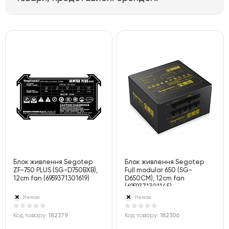
Блок живлення Segotep
Блок живлення Segotep
ZF-750 PLUS (SG-D750BXB),
Full modular 650 (SG-
12cm fan (6959371301619)
D650CM), 12cm fan
(6959371301145)
Немає
Немає
Код товару:
182379
Код товару:
182306