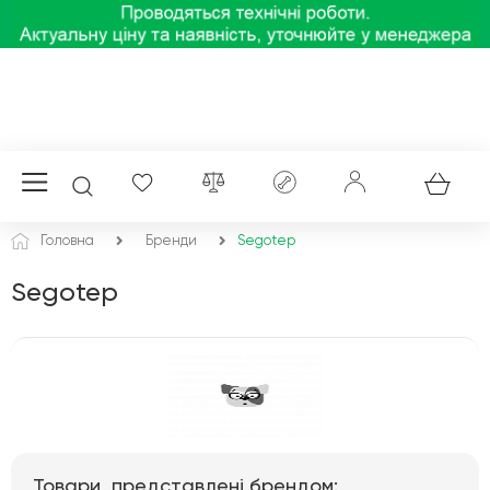
Головна
Бренди
Segotep
Segotep
Товари, представлені брендом: