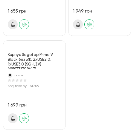
1 655 грн
1 949 грн
Корпус Segotep Prime V
Black без БЖ, 2хUSB2.0,
1хUSB3.0 (SG-LZV)
(6959371309417)
Немає
Код товару:
181709
1 699 грн