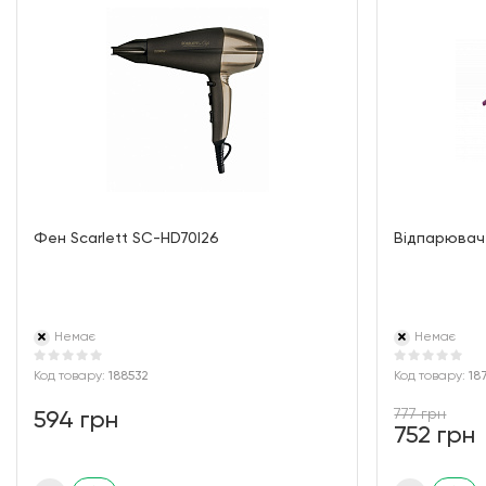
Фен Scarlett SC-HD70I26
Відпарювач 
Немає
Немає
Код товару:
188532
Код товару:
18
777 грн
594 грн
752 грн