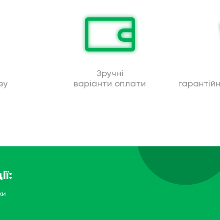
Зручні
зу
варіанти оплати
гарантій
ії:
ки