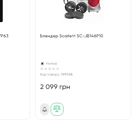
7P63
Блендер Scarlett SC-JB146P10
Немає
Код товару:
199768
2 099 грн