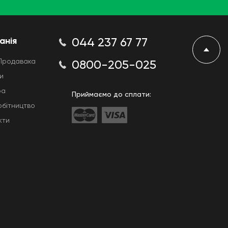
анія
044 237 67 77
Продавака
0800-205-025
и
ра
Приймаємо до сплати:
обітництво
кти