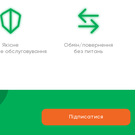
Якісне
Обмін/повернення
не обслуговування
без питань
Підписатися