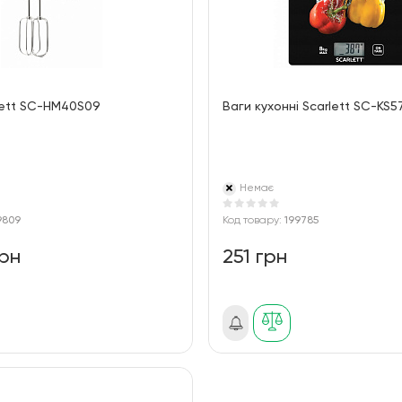
lett SC-HM40S09
Ваги кухонні Scarlett SC-KS5
Немає
9809
Код товару:
199785
грн
251 грн