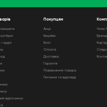
варів
Покупцям
Комп
планшети
Акції
Чому 
ноутбуки
Кешбек
Бренд
 і аудіо
Блог
Кар'є
му
Оплата
Співр
род
Доставка
Конта
ни
Гарантія
еки
Повернення товара
Питання та відповіді
хніка
несу
ний відпочинок
'я