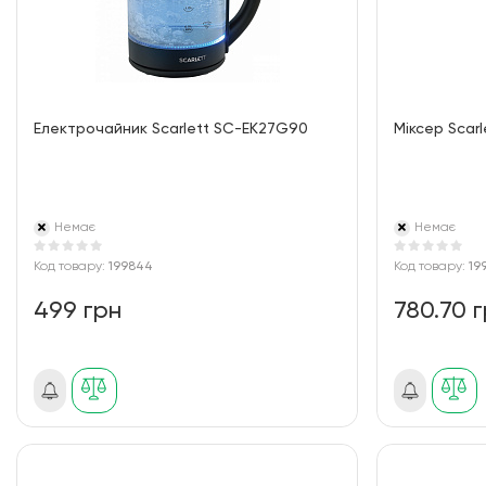
Електрочайник Scarlett SC-EK27G90
Міксер Scar
Немає
Немає
Код товару:
199844
Код товару:
19
499 грн
780.70 