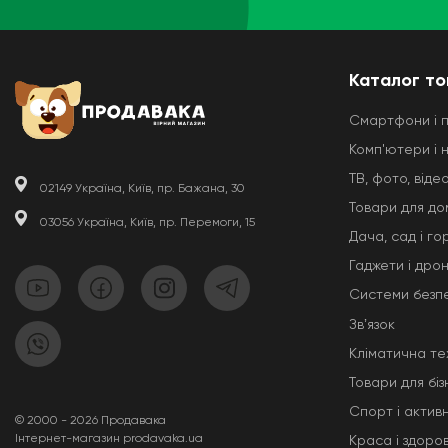
Каталог то
Смартфони і 
Комп'ютери і 
ТВ, фото, відео
02149 Україна, Київ, пр. Бажана, 30
Товари для до
03056 Україна, Київ, пр. Перемоги, 15
Дача, сад і го
Гаджети і дро
Системи безп
Звʼязок
Кліматична те
Товари для біз
Спорт і актив
© 2000 - 2026 Продавака
Інтернет-магазин prodavaka.ua
Краса і здоров