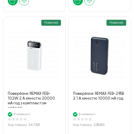
Новинка
Новинка
Повербанк REMAX FEB-
Повербанк REMAX FEB-295B
102W 2 А ємністю 20000
2.1 А ємністю 10000 мА·год
мА·год з комплектом
кабелів
В наявності
В наявності
Код товару:
247301
Код товару:
235610