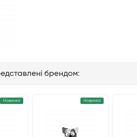
редставлені брендом:
Новинка
Новинка