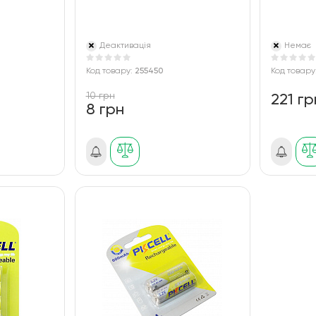
Деактивація
Немає
Код товару:
255450
Код товару
10 грн
221 гр
8 грн