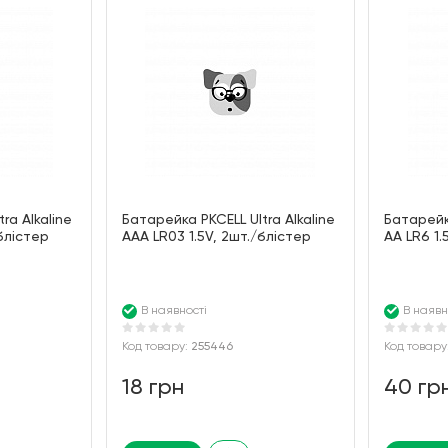
ra Alkaline
Батарейка PKCELL Ultra Alkaline
Батарейка
блістер
AAA LR03 1.5V, 2шт./блістер
AA LR6 1.
В наявності
В наявн
Код товару:
255446
Код товару
18 грн
40 гр