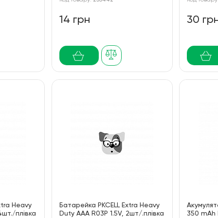
Код товару:
255442
Код товару
14 грн
30 гр
tra Heavy
Батарейка PKCELL Extra Heavy
Акумулят
4шт./плівка
Duty AAA R03P 1.5V, 2шт/.плівка
350 mAh 