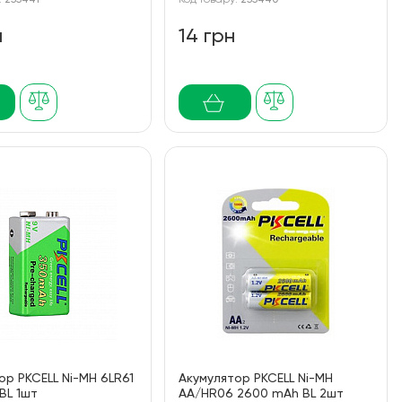
:
255441
Код товару:
255440
н
14 грн
ор PKCELL Ni-MH 6LR61
Акумулятор PKCELL Ni-MH
BL 1шт
AA/HR06 2600 mAh BL 2шт