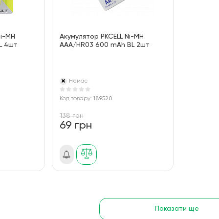
Ni-MH
Акумулятор PKCELL Ni-MH
L 4шт
AAA/HR03 600 mAh BL 2шт
Немає
Код товару:
189520
138 грн
69 грн
Показати ще