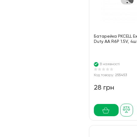
Батарейка PKCELL Ex
Duty AA R6P 1.5V, 4
В наявності
Код товару:
255453
28 грн