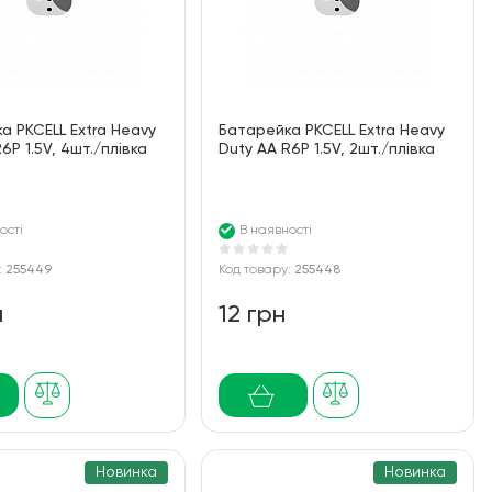
а PKCELL Extra Heavy
Батарейка PKCELL Extra Heavy
6P 1.5V, 4шт./плівка
Duty AA R6P 1.5V, 2шт./плівка
ості
В наявності
:
255449
Код товару:
255448
н
12 грн
Новинка
Новинка