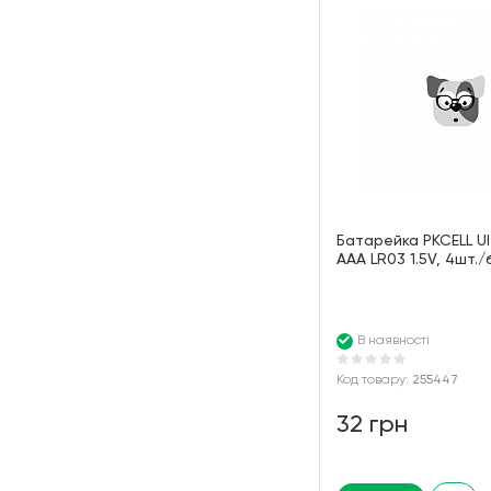
Батарейка PKCELL Ult
AAA LR03 1.5V, 4шт./
В наявності
Код товару:
255447
32 грн