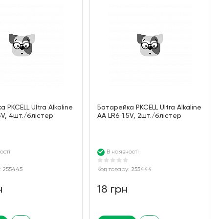
 PKCELL Ultra Alkaline
Батарейка PKCELL Ultra Alkaline
5V, 4шт./блістер
AA LR6 1.5V, 2шт./блістер
ості
В наявності
:
255445
Код товару:
255444
н
18 грн