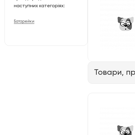
наступних категоріях:
Батарейки
Товари, п