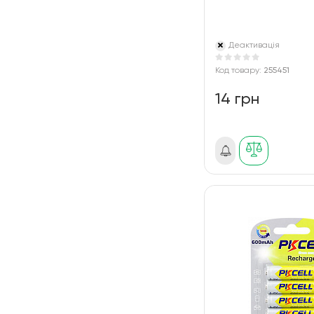
Деактивація
Код товару:
255451
14 грн