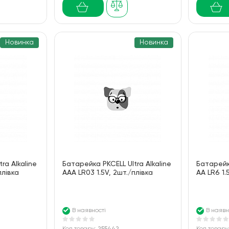
Новинка
Новинка
ra Alkaline
Батарейка PKCELL Ultra Alkaline
Батарейка
плівка
AAA LR03 1.5V, 2шт./плівка
AA LR6 1.
В наявності
В наявн