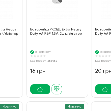
tra Heavy
Батарейка PKCELL Extra Heavy
Батарейк
шт//блістер
Duty AA R6P 1.5V, 2шт./блістер
Duty AA R
В наявності
В наявн
Код товару:
255452
Код товару
16 грн
20 гр
Новинка
Новинка