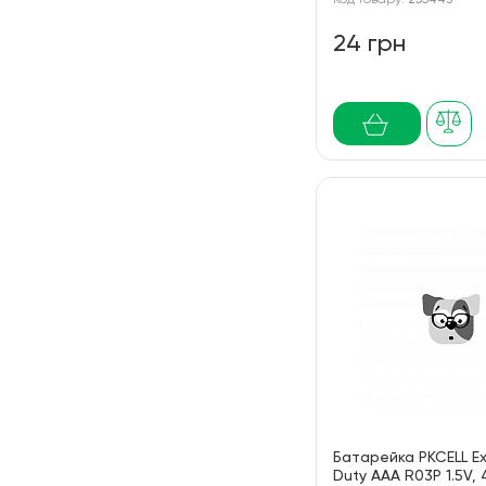
Код товару:
255443
24 грн
Батарейка PKCELL Ex
Duty AAA R03P 1.5V, 