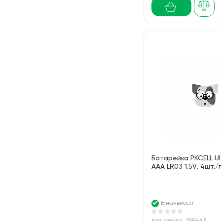
Батарейка PKCELL Ult
AAA LR03 1.5V, 4шт./
В наявності