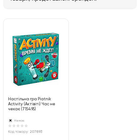
Настільна гра Piatnik
Activity (Актівіті) Час не
чекає (715495)
Немає
Код товару:
207893