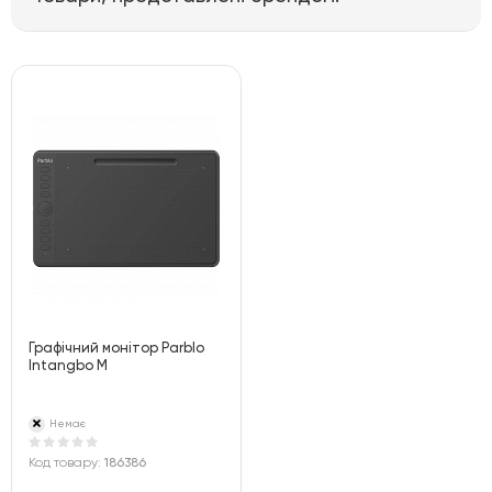
Графічний монітор Parblo
Intangbo M
Немає
Код товару:
186386