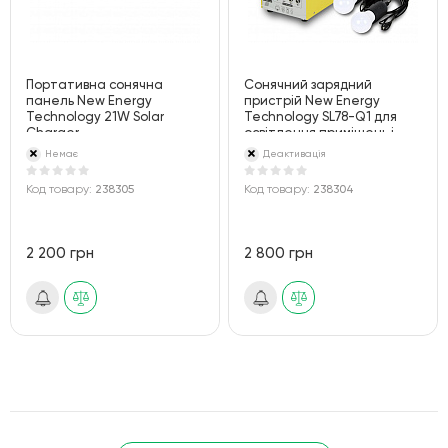
Портативна сонячна
Сонячний зарядний
панель New Energy
пристрій New Energy
Technology 21W Solar
Technology SL78-Q1 для
Charger
освітлення приміщень і
зарядки гаджетів
Немає
Деактивація
Код товару:
238305
Код товару:
238304
2 200 грн
2 800 грн