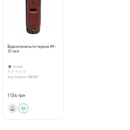
Відеопанель Інтерком IM-
10 red
Немає
Код товару:
108307
1 134 грн