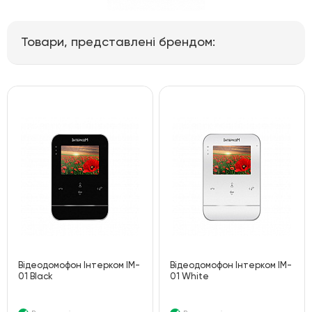
Товари, представлені брендом:
Відеодомофон Інтерком IM-
Відеодомофон Інтерком IM-
01 Black
01 White