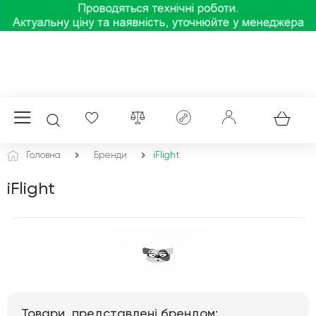
Головна
Бренди
iFlight
iFlight
Товари, представлені брендом: