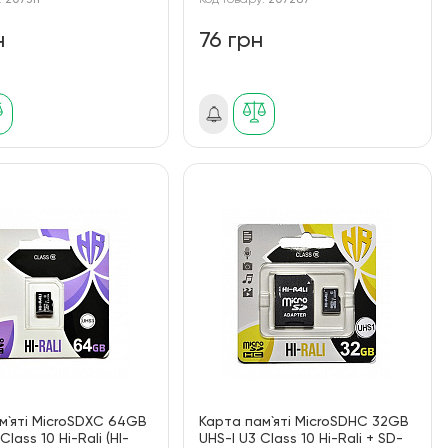
:
207311
Код товару:
207287
н
76 грн
м`ятi MicroSDXC 64GB
Карта пам`ятi MicroSDHC 32GB
Class 10 Hi-Rali (HI-
UHS-I U3 Class 10 Hi-Rali + SD-