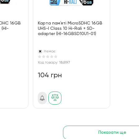
oSDHC 16GB
Карта пам`ятi MicroSDHC 16GB
 (HI-
UHS-I Class 10 Hi-Rali + SD-
adapter (HI-16GBSD10U1-01)
Немає
Код товару:
186197
104 грн
Показати ще