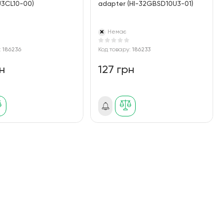
3CL10-00)
adapter (HI-32GBSD10U3-01)
Немає
:
186236
Код товару:
186233
н
127 грн