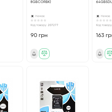
8GBCORBK)
64GBSDU
Немає
Немає
Код товару:
207277
Код товару
90 грн
163 гр