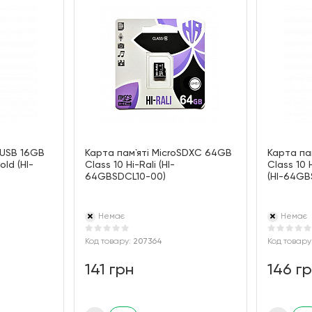
USB 16GB
Карта пам`ятi MicroSDXC 64GB
Карта па
old (HI-
Class 10 Hi-Rali (HI-
Class 10 
64GBSDCL10-00)
(HI-64GB
Немає
Немає
Код товару:
207364
Код товару
141 грн
146 г