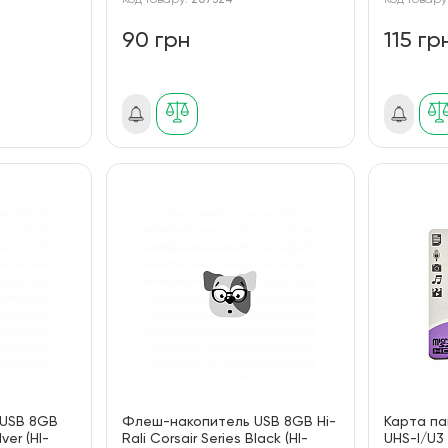
Код товару:
207324
Код товару
90 грн
115 гр
USB 8GB
Флеш-накопитель USB 8GB Hi-
Карта па
lver (HI-
Rali Corsair Series Black (HI-
UHS-I/U3 