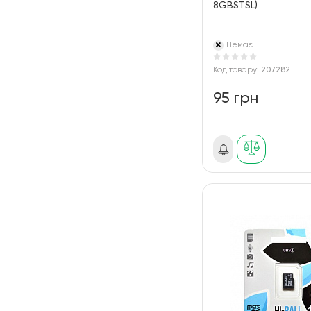
8GBSTSL)
Немає
Код товару:
207282
95 грн