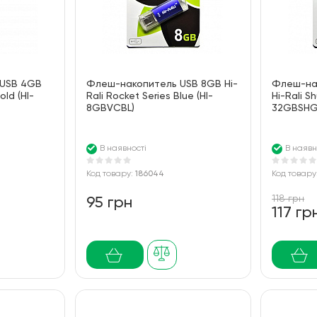
 USB 4GB
Флеш-накопитель USB 8GB Hi-
Флеш-на
old (HI-
Rali Rocket Series Blue (HI-
Hi-Rali Sh
8GBVCBL)
32GBSHG
В наявності
В наявн
Код товару:
186044
Код товару
118 грн
95 грн
117 гр