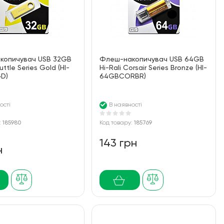
копичувач USB 32GB
Флеш-накопичувач USB 64GB
uttle Series Gold (HI-
Hi-Rali Corsair Series Bronze (HI-
D)
64GBCORBR)
ості
В наявності
:
185980
Код товару:
185769
143 грн
н