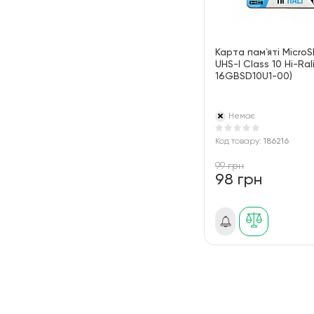
Карта пам`ятi Micr
UHS-I Class 10 Hi-Rali
16GBSD10U1-00)
Немає
Код товару:
186216
99 грн
98 грн