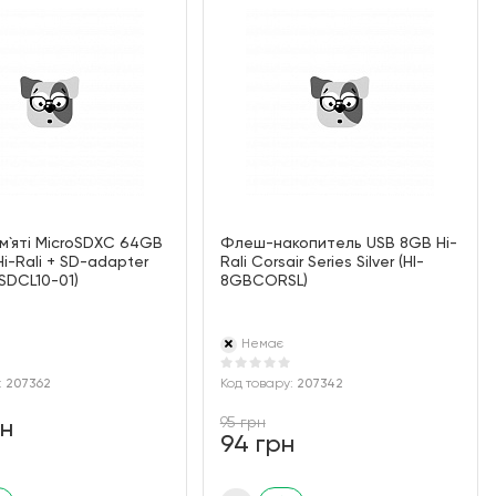
м`ятi MicroSDXC 64GB
Флеш-накопитель USB 8GB Hi-
Hi-Rali + SD-adapter
Rali Corsair Series Silver (HI-
SDCL10-01)
8GBCORSL)
Немає
:
207362
Код товару:
207342
95 грн
рн
94 грн