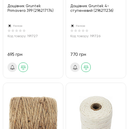
Дощівник Gruntek
Дощівник Gruntek 4-
Primavera 399 (296217174)
ступеневий (296211236)
Немає
Немає
Код товару:
191727
Код товару:
191726
695 грн
770 грн