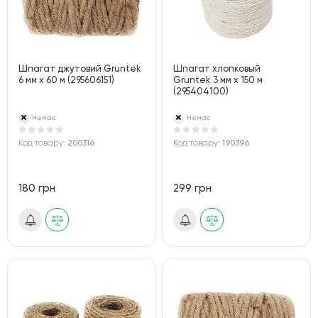
Шпагат джутовий Gruntek
Шпагат хлопковый
6 мм х 60 м (295606151)
Gruntek 3 мм х 150 м
(295404100)
Немає
Немає
Код товару:
200316
Код товару:
190396
180 грн
299 грн