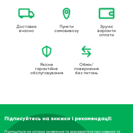
Доставка
Пункти
Зручні
вчасно
самовивозу
варіанти
оплати
Якісне
Обмін/
гарантійне
повернення
обслуговування
без питань
Підписуйтесь на знижки і рекомендації:
Підпишіться на останні оновлення та дізнавайтеся про новинки та