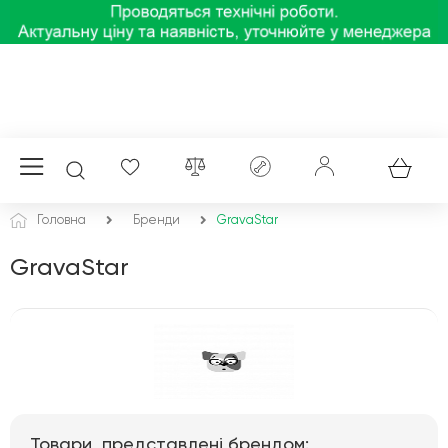
Головна
Бренди
GravaStar
GravaStar
Товари, представлені брендом: