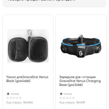
Чохол дляGravaStar Venus
Зарядная док-станция
Black (gsa4sbb)
GravaStar Venus Charging
Base (gsa3cbb)
Немає
Немає
Код товару:
184892
Код товару:
184891