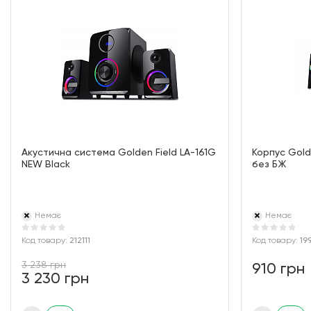
Акустична система Golden Field LA-161G
Корпус Gold
NEW Black
без БЖ
Немає
Немає
Код товару:
212111
Код товару:
19
3 238 грн
910 грн
3 230 грн