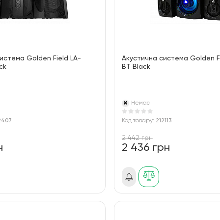
истема Golden Field LA-
Акустична система Golden F
ck
BT Black
Немає
2407
Код товару:
212113
2 442 грн
н
2 436 грн