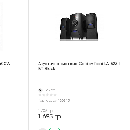
 400W
Акустична система Golden Field LA-523H
BT Black
Немає
Код товару:
180245
1 706 грн
1 695 грн