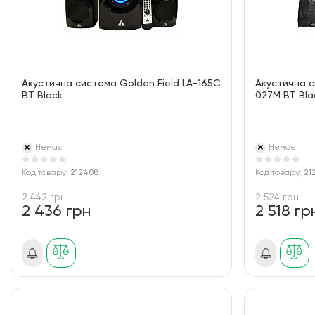
Акустична система Golden Field LA-165C
Акустична с
BT Black
027M BT Bla
Немає
Немає
Код товару:
212408
Код товару:
21
2 442 грн
2 524 грн
2 436 грн
2 518 гр