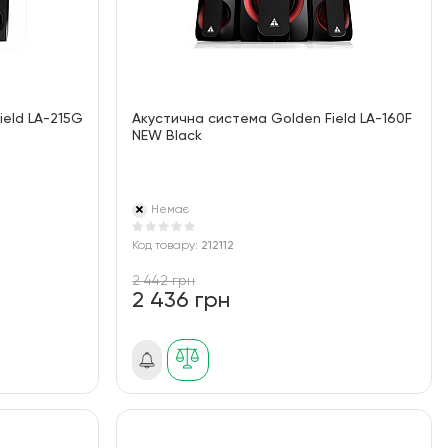
ield LA-215G
Акустична система Golden Field LA-160F
NEW Black
Немає
Код товару:
212112
2 442 грн
2 436 грн