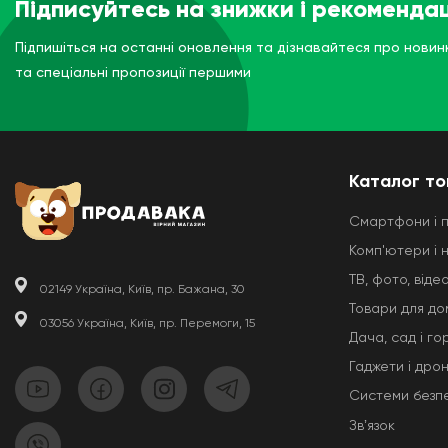
Підписуйтесь на знижки і рекомендац
Підпишіться на останні оновлення та дізнавайтеся про новин
та спеціальні пропозиції першими
Каталог то
Смартфони і 
Комп'ютери і 
ТВ, фото, відео
02149 Україна, Київ, пр. Бажана, 30
Товари для до
03056 Україна, Київ, пр. Перемоги, 15
Дача, сад і го
Гаджети і дро
Системи безп
Звʼязок