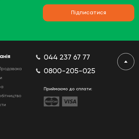
Підписатися
анія
044 237 67 77
Продавака
0800-205-025
и
ра
Приймаємо до сплати:
обітництво
кти