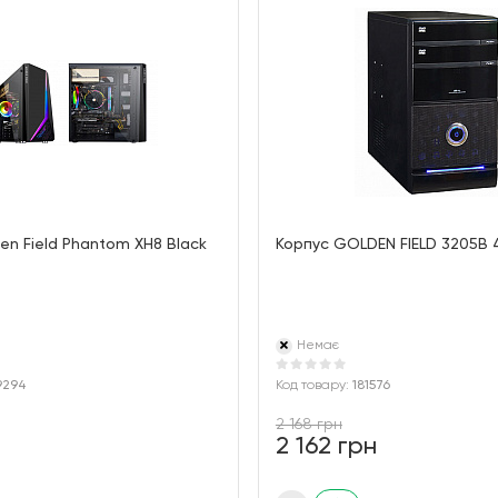
en Field Phantom XH8 Black
Корпус GOLDEN FIELD 3205B
Немає
9294
Код товару:
181576
2 168 грн
2 162 грн