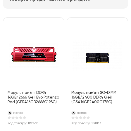
Модуль пам`ятi DDR4
Модуль пам`ятi SO-DIMM
16GB/2666 Geil Evo Potenza
16GB/2400 DDR4 Geil
Red (GPR416GB2666C19SC)
(GS416GB2400C17SC)
Немає
Немає
Код товару:
181268
Код товару:
181187