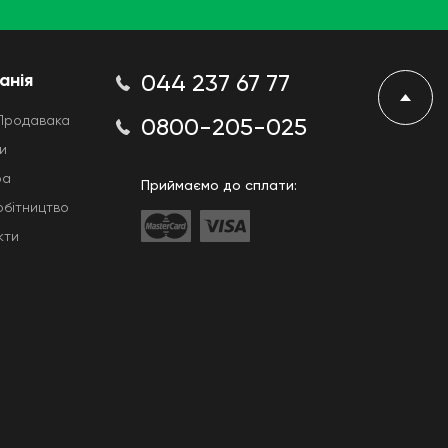
анія
044 237 67 77
Продавака
0800-205-025
и
ра
Приймаємо до сплати:
обітництво
кти