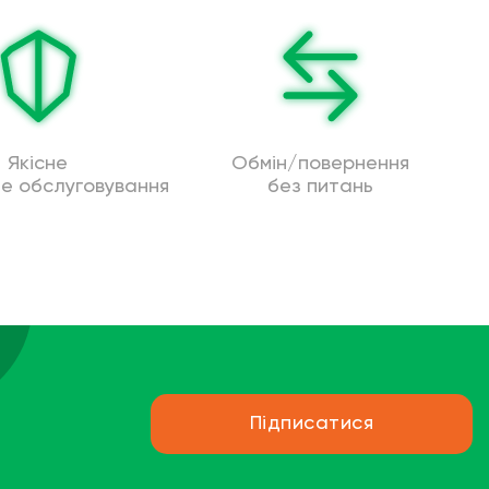
Якісне
Обмін/повернення
не обслуговування
без питань
Підписатися