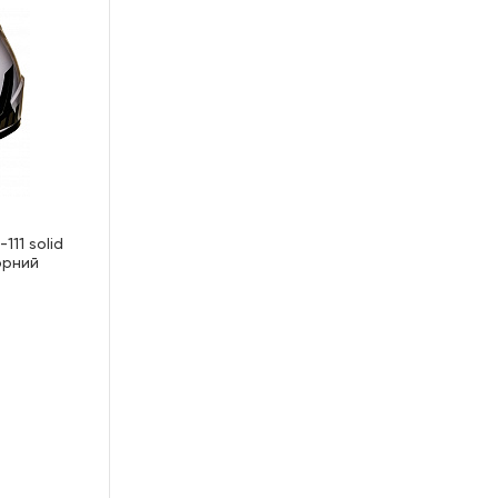
11 solid
чорний