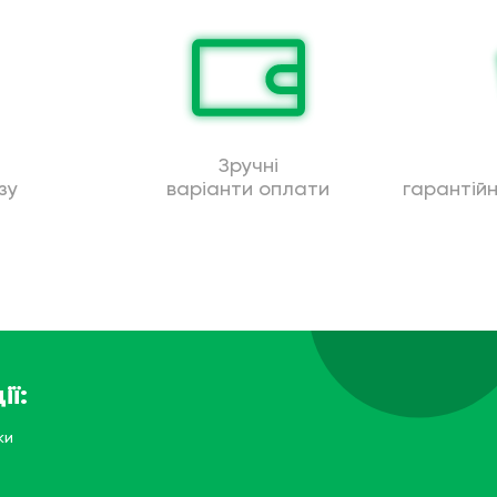
Зручні
зу
варіанти оплати
гарантій
ії:
ки