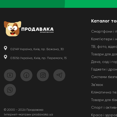
Каталог то
Смартфони і 
Комп'ютери і 
ТВ, фото, відео
02149 Україна, Київ, пр. Бажана, 30
Товари для до
03056 Україна, Київ, пр. Перемоги, 15
Дача, сад і го
Гаджети і дро
Системи безп
Звʼязок
Кліматична те
Товари для біз
Спорт і актив
© 2000 - 2026 Продавака
Інтернет-магазин prodavaka.ua
Краса і здоров