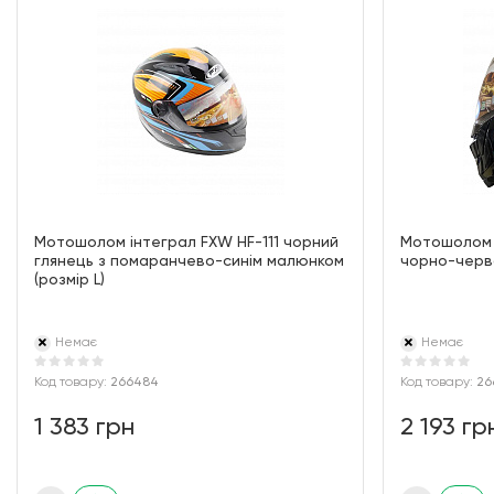
Мотошолом інтеграл FXW HF-111 чорний
Мотошолом 
глянець з помаранчево-синім малюнком
чорно-черво
(розмір L)
Немає
Немає
Код товару:
266484
Код товару:
26
1 383 грн
2 193 гр