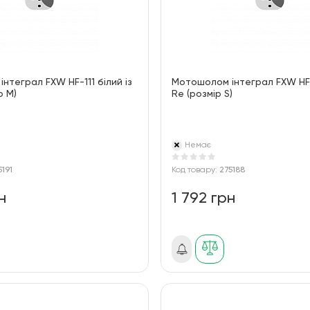
нтеграл FXW HF-111 білий із
Мотошолом інтеграл FXW HF-
р М)
Re (розмір S)
Немає
5191
Код товару:
275188
н
1 792 грн