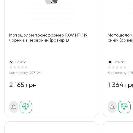
Мотошолом трансформер FXW HF-119
Мотошолом і
чорний з червоним (розмір L)
синім (розмі
Немає
Немає
Код товару:
275194
Код товару:
27
2 165 грн
1 364 гр