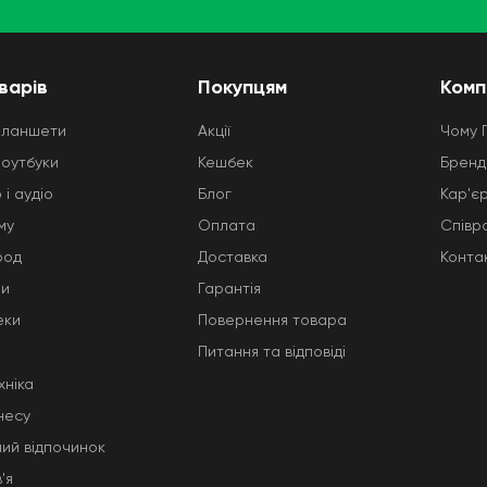
варів
Покупцям
Комп
планшети
Акції
Чому 
ноутбуки
Кешбек
Бренд
 і аудіо
Блог
Кар'є
му
Оплата
Співр
род
Доставка
Конта
ни
Гарантія
еки
Повернення товара
Питання та відповіді
хніка
несу
ний відпочинок
'я