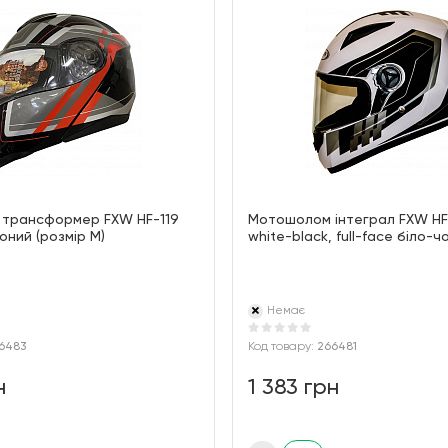
трансформер FXW HF-119
Мотошолом інтеграл FXW HF-1
ний (розмір М)
white-black, full-face біло-
Немає
6483
Код товару:
266481
н
1 383 грн