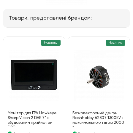
Товари, представлені брендом:
Новинка
Новинка
Монітор для FPV Hawkeye
Безколекторний двигун
Sharp Vision 2 DVR 7" з
FlashHobby A2807 1300KV з
вбудованим приймачем
максимальною тягою 2000
5.8G
г