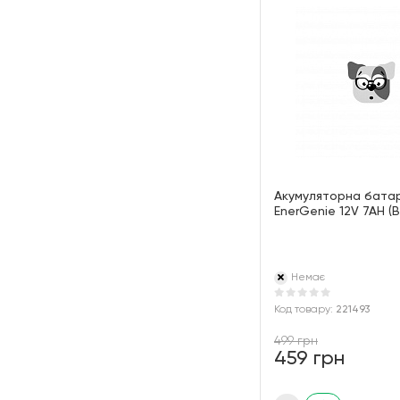
Акумуляторна бата
EnerGenie 12V 7AH (
Немає
Код товару:
221493
499 грн
459 грн