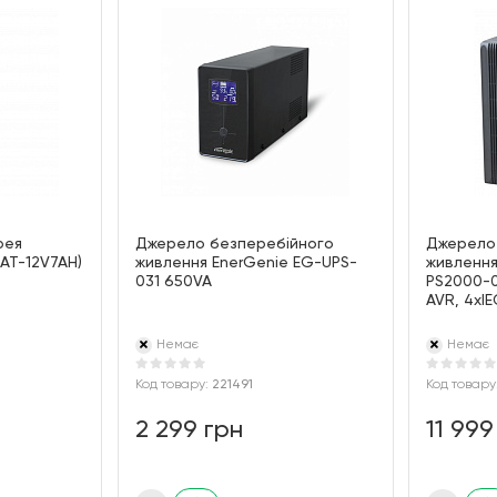
рея
Джерело безперебійного
Джерело
BAT-12V7AH)
живлення EnerGenie EG-UPS-
живлення
031 650VA
PS2000-01
AVR, 4xI
Немає
Немає
Код товару:
221491
Код товару
2 299 грн
11 999