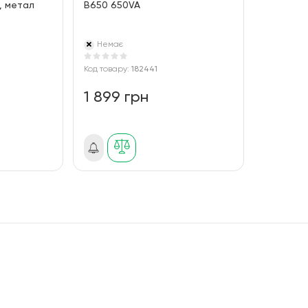
, метал
B650 650VA
Немає
Код товару:
182441
1 899 грн