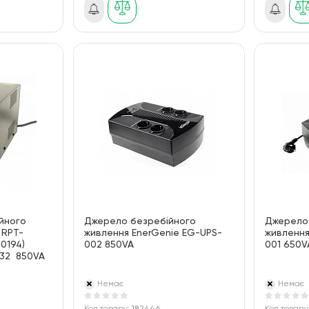
йного
Джерело безребійного
Джерело
 RPT-
живлення EnerGenie EG-UPS-
живлення
0194)
002 850VA
001 650V
032 850VA
Немає
Немає