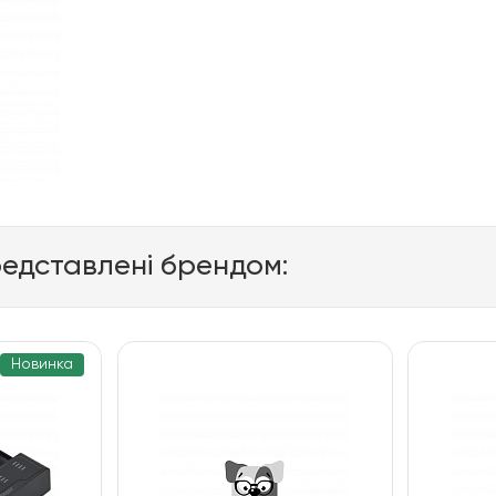
редставлені брендом:
Новинка