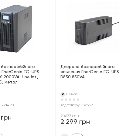
 безперебійного
Джерело безперебійного
 EnerGenie EG-UPS-
живлення EnerGenie EG-UPS-
 2000VA, Line Int.,
B850 850VA
EC, метал
Немає
:
221490
Код товару:
182539
2 499 грн
 грн
2 299 грн