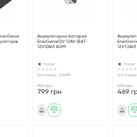
EnerGenie
Акумуляторна батарея
Акумуля
уляторів
EnerGenie12V 12AH (BAT-
EnerGenie
12V12AH) AGM
12V7.2AH)
Немає
Немає
Код товару:
221499
Код товару
999 грн
539 грн
799 грн
469 г