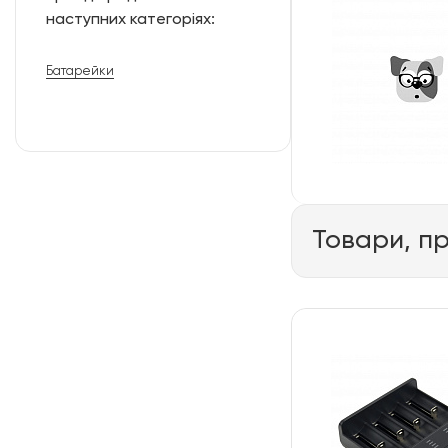
наступних категоріях:
Батарейки
Товари, п