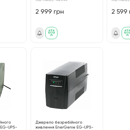
Код товару:
182446
Код товару
2 999 грн
2 599
йного
Джерело безребійного
 EG-UPS-
живлення EnerGenie EG-UPS-