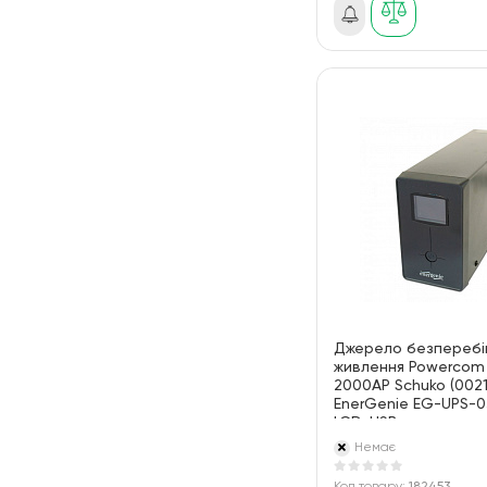
Джерело безперебі
живлення Powercom
2000AP Schuko (0021
EnerGenie EG-UPS-
LCD, USB
Немає