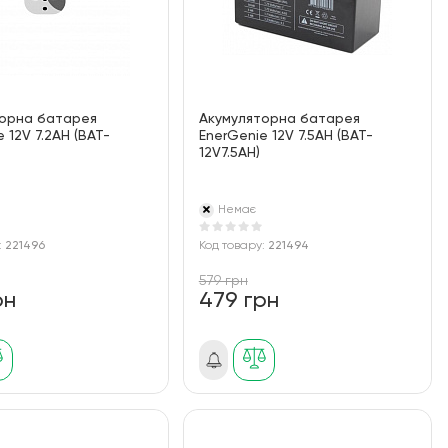
торна батарея
Акумуляторна батарея
 12V 7.2AH (BAT-
EnerGenie 12V 7.5AH (BAT-
12V7.5AH)
Немає
:
221496
Код товару:
221494
579 грн
рн
479 грн