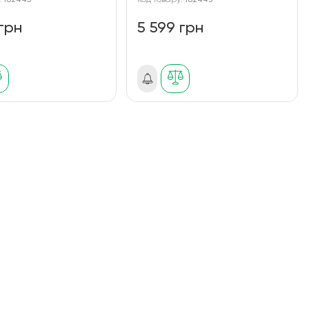
:
182445
Код товару:
182443
 грн
5 599 грн