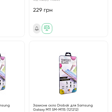
Код товару:
195843
229 грн
amsung
Захисне скло Drobak для Samsung
Galaxy M11 SM-M115 (121212)