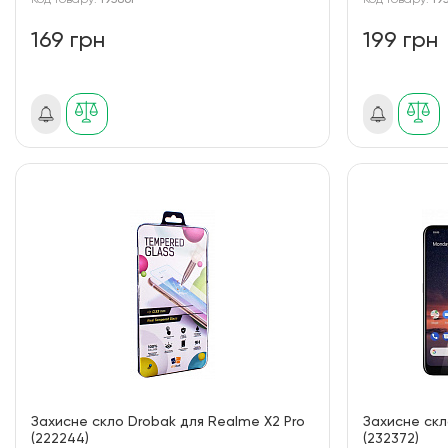
Код товару:
195861
Код товару:
19
169 грн
199 грн
Захисне скло Drobak для Realme X2 Pro
Захисне скл
(222244)
(232372)