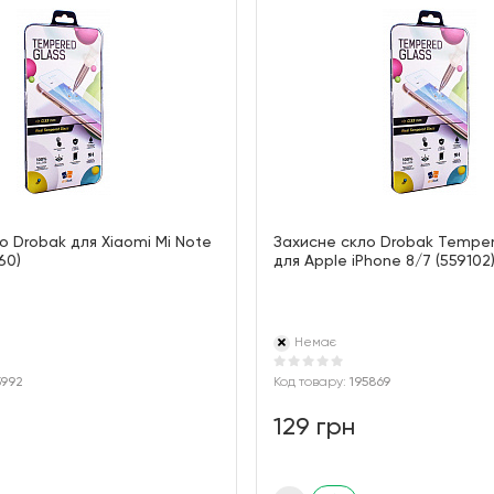
о Drobak для Xiaomi Mi Note
Захисне скло Drobak Temper
60)
для Apple iPhone 8/7 (559102
Немає
5992
Код товару:
195869
129 грн