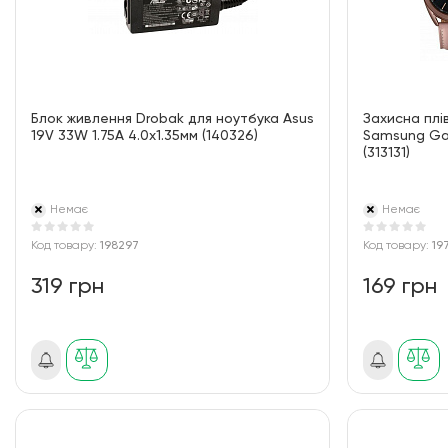
Блок живлення Drobak для ноутбука Asus
Захисна плі
19V 33W 1.75A 4.0х1.35мм (140326)
Samsung Ga
(313131)
Немає
Немає
Код товару:
198297
Код товару:
19
319 грн
169 грн