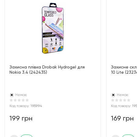
Захисна плівка Drobak Hydrogel для
Захисне скл
Nokia 3.4 (242435)
10 Lite (2323
Немає
Немає
Код товару:
195994
Код товару:
19
199 грн
169 грн