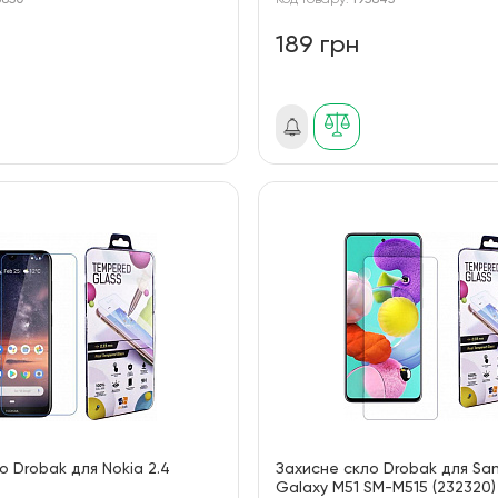
5850
Код товару:
195845
189 грн
о Drobak для Nokia 2.4
Захисне скло Drobak для S
Galaxy M51 SM-M515 (232320)