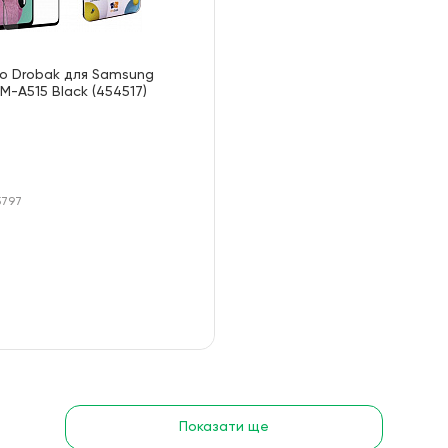
ло Drobak для Samsung
M-A515 Black (454517)
5797
Показати ще