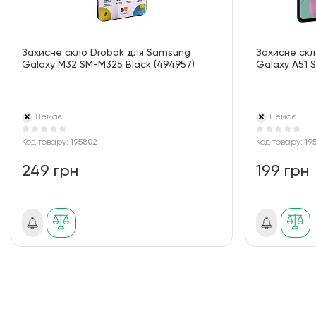
Захисне скло Drobak для Samsung
Захисне ск
Galaxy M32 SM-M325 Black (494957)
Galaxy A51 S
Немає
Немає
Код товару:
195802
Код товару:
19
249 грн
199 грн