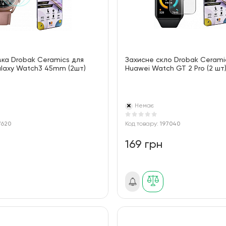
вка Drobak Ceramics для
Захисне скло Drobak Cerami
laxy Watch3 45mm (2шт)
Huawei Watch GT 2 Pro (2 шт) 
Немає
7620
Код товару:
197040
169 грн