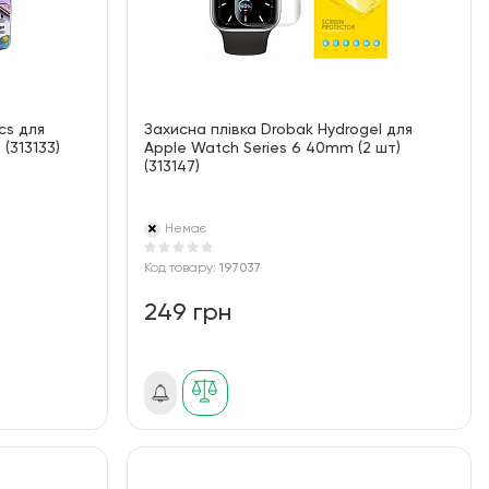
cs для
Захисна плівка Drobak Hydrogel для
(313133)
Apple Watch Series 6 40mm (2 шт)
(313147)
Немає
Код товару:
197037
249 грн