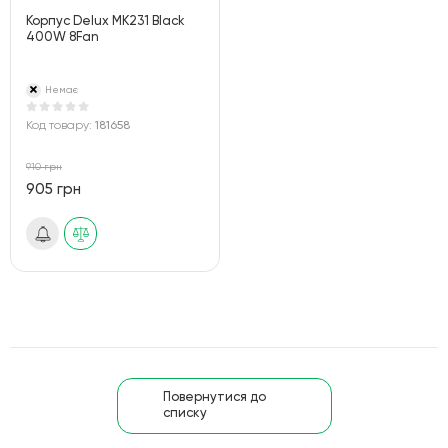
Корпус Delux MK231 Black
400W 8Fan
Немає
Код товару:
181658
910 грн
905 грн
Повернутися до
списку